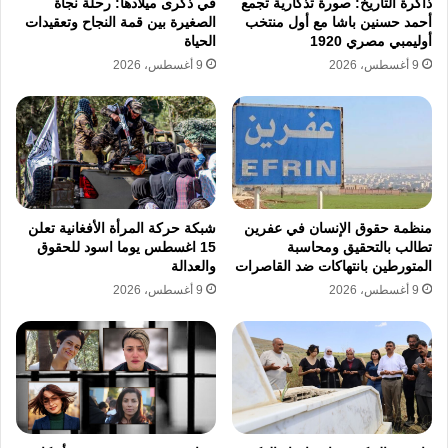
ذاكرة التاريخ: صورة تذكارية تجمع
في ذكرى ميلادها: رحلة نجاة
والروسي أسهم في نشوء وتقوية التنظيمات
أحمد حسنين باشا مع أول منتخب
الصغيرة بين قمة النجاح وتعقيدات
أوليمبي مصري 1920
الحياة
المتطرفة. يمثل التقرير الحقوقي حصيلة دقيقة
9 أغسطس، 2026
9 أغسطس، 2026
للانتهاكات التي حدثت بعيداً عن مبررات القوى
العسكرية المتدخلة.
تؤكد الإحصائيات الرسمية الواردة في التقرير مقتل
ما لا يقل عن 6133 مدنياً سورياً جراء العمليات
منظمة حقوق الإنسان في عفرين
شبكة حركة المرأة الأفغانية تعلن
تطالب بالتحقيق ومحاسبة
15 اغسطس يوما اسود للحقوق
الروسية. يتوزع هؤلاء الضحايا بواقع 1761 طفلاً
المتورطين بانتهاكات ضد القاصرات
والعدالة
و661 امرأة لقوا حتفهم في ظروف قصف مباشرة.
9 أغسطس، 2026
9 أغسطس، 2026
ارتكبت القوات الروسية ما لا يقل عن 317 مجزرة
موثقة في مناطق انتشارها العسكري. تم توثيق
939 حادثة اعتداء على مراكز حيوية مدنية خلال
سنوات العمليات الروسية المستمرة في سوريا.