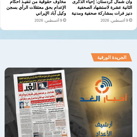
وان شمال كردستان: إحياء الذكرى
مخاوف حقوقية من تنفيـذ أحكام
الثانية عشرة لاستشهاد الصحفية
الإعدام بحق معتقلات الرأي بسجن
شملت الاعتداءات على المراكز الحيوية 167
دنيز فرات بمشاركة صحفية ومدنية
وكيل آباد الإيراني
منشأة طبية و140 مسجداً و55 سوقاً تجارياً
9 أغسطس، 2026
9 أغسطس، 2026
تعرضت للقصف المباشر. قدمت القوات الروسية
مساندة مباشرة لقوات النظام السوري في 3
هجمات كيماوية موثقة. أدت العمليات العسكرية
الجريدة الورقية
المشتركة بين القوات الروسية والنظام السوري
والإيراني إلى تشريد ما لا يقل عن 2.5 مليون
شخص قسرياً. تعكس هذه الأرقام حجم التداعيات
الإنسانية المرتبطة بالعمليات العسكرية الروسية.
الشبكة السورية لحقوق الإنسان
انتهاكات
روسيا
سوريا
كأس العالم