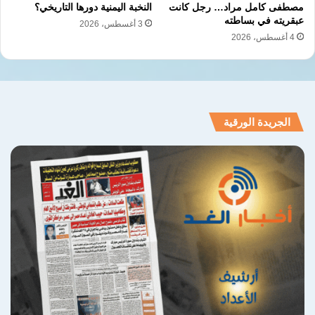
وغدا لناظره قريب ،وحين تنقشع الغبار وتنكشف
مصطفى كامل مراد… رجل كانت
النخبة اليمنية دورها التاريخي؟
عبقريته في بساطته
3 أغسطس، 2026
الحقائق ، سيبقي اصحاب المواقف ثابتين في
4 أغسطس، 2026
اماكنهم ، اما اصحاب الحسابات الضيقة
فسيحاكمهم التاريخ قبل ان يحاكمهم الناس..
الجريدة الورقية
نسخ الرابط