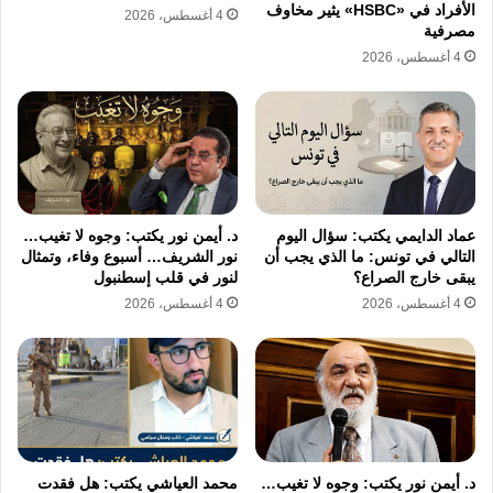
الأفراد في «HSBC» يثير مخاوف
جانب آخر لا ينبغي اغفاله ، فهي جرس انذار لكل
4 أغسطس، 2026
مصرفية
رجالات هذا الصف كي يعيد النظر في مواقفه
4 أغسطس، 2026
وحساباته ويدرك حقيقة من يسير معه ..
فليست كل الوجوه التي تقف في الصف الواحد
مؤمنة بالقدر نفسه من النضال او الوفاء ، واحيانا
تكشف المحن فرق لم تستطع سنوات العمل
عماد الدايمي يكتب: سؤال اليوم
د. أيمن نور يكتب: وجوه لا تغيب…
التالي في تونس: ما الذي يجب أن
نور الشريف… أسبوع وفاء، وتمثال
المشترك ان تكشف حقيقتهم و ضغائنهم..
يبقى خارج الصراع؟
لنور في قلب إسطنبول
4 أغسطس، 2026
4 أغسطس، 2026
والي كل صديق وسياسي محترم تلق الطعنات من
اقرب من في الصف ، لا تحزن ولا تهن ، فليس كل
انتصار يقاس بلحظته وليس كل خسارة تحسم في
يومها .
د. أيمن نور يكتب: وجوه لا تغيب…
محمد العياشي يكتب: هل فقدت