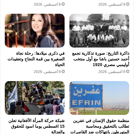
9 أغسطس، 2026
9 أغسطس، 2026
تستهدف الجهود الدولية تعزيز التربية وتقوية
الرقابة المجتمعية وإقرار قوانين وطنية تجرم
العنف والزواج المبكر بشكل حاسم. ويشكل
مشروع تعديل قانون الأحوال الشخصية في
جمهورية العراق تراجعاً عن هذه الالتزامات التي
ذاكرة التاريخ: صورة تذكارية تجمع
في ذكرى ميلادها: رحلة نجاة
أحمد حسنين باشا مع أول منتخب
الصغيرة بين قمة النجاح وتعقيدات
صادق عليها العراق سابقاً. وتؤكد تقارير حقوقية أن
أوليمبي مصري 1920
الحياة
9 أغسطس، 2026
9 أغسطس، 2026
تحميل الأطفال مسؤوليات أسرية مبكرة يندرج
ضمن أشكال العنف المنهجي الذي تمنحه
التشريعات الجديدة غطاء قانونياً بدلاً من تجريمه
وملاحقة المتورطين فيه.
منظمة حقوق الإنسان في عفرين
شبكة حركة المرأة الأفغانية تعلن
يحتاج الأطفال في جمهورية العراق إلى بيئة
تطالب بالتحقيق ومحاسبة
15 اغسطس يوما اسود للحقوق
تشريعية تحميهم من آثار الحروب والنزاعات
المتورطين بانتهاكات ضد القاصرات
والعدالة