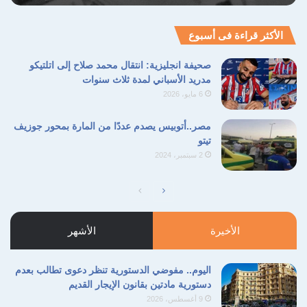
حقوقهم الأساسية في التعليم والرعاية الصحية.
ويأمل المعنيون أن يتم تغليب مصلحة الأطفال على
الأكثر قراءة فى أسبوع
أي اعتبارات أخرى لضمان عدم تمرير تعديلات قد
صحيفة انجليزية: انتقال محمد صلاح إلى اتلتيكو
تؤدي إلى نتائج لا تحمد عقباها على نسيج المجتمع
مدريد الأسباني لمدة ثلاث سنوات
6 مايو، 2026
في جمهورية العراق.
مصر..أتوبيس يصدم عددًا من المارة بمحور جوزيف
تيتو
العنف الأسري
جمهورية العراق
2 سبتمبر، 2024
حقوق الأطفال
زواج القاصرات
الصفحة
الصفحة
قانون الأحوال الشخصية
التالية
السابقة
الأخيرة
الأشهر
نسخ الرابط
اليوم.. مفوضي الدستورية تنظر دعوى تطالب بعدم
دستورية مادتين بقانون الإيجار القديم
9 أغسطس، 2026