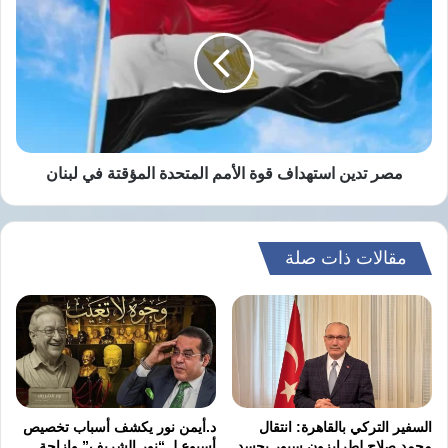
تدين
نسخ الرابط
استهداف
قوة
الأمم
المتحدة
المؤقتة
في
لبنان
مصر تدين استهداف قوة الأمم المتحدة المؤقتة في لبنان
مقالات ذات صلة
السفير التركي بالقاهرة: انتقال
د.أيمن نور يكشف أسباب تخصيص
محمد صلاح لطرابزون سبور يجسد
أسبوع لـ “نور الشريف” وإزاحة