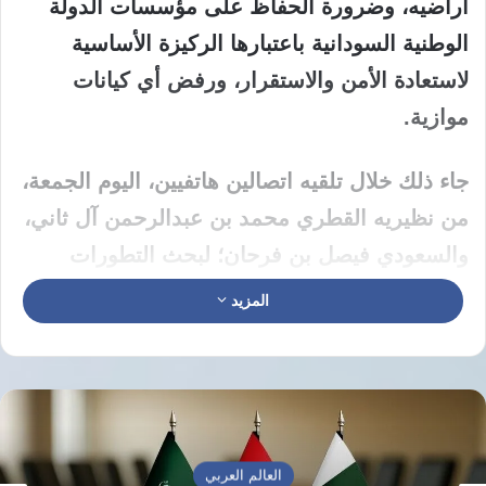
أراضيه، وضرورة الحفاظ على مؤسسات الدولة
الوطنية السودانية باعتبارها الركيزة الأساسية
لاستعادة الأمن والاستقرار، ورفض أي كيانات
موازية.
جاء ذلك خلال تلقيه اتصالين هاتفيين، اليوم الجمعة،
من نظيريه القطري محمد بن عبدالرحمن آل ثاني،
والسعودي فيصل بن فرحان؛ لبحث التطورات
المتسارعة التي تشهدها المنطقة، وفي مقدمتها
المزيد
الأزمة الإيرانية وتداعياتها على الأمن والاستقرار
الإقليمي، إلى جانب تطورات الأوضاع في
السودان.
كما شدد وزير الخارجية المصري على أهمية
العالم العربي