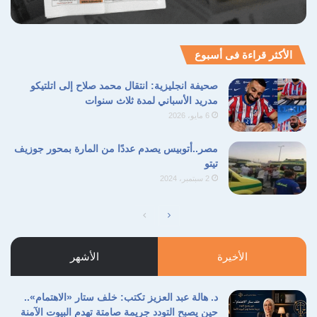
الأكثر قراءة فى أسبوع
صحيفة انجليزية: انتقال محمد صلاح إلى اتلتيكو
مدريد الأسباني لمدة ثلاث سنوات
6 مايو، 2026
مصر..أتوبيس يصدم عددًا من المارة بمحور جوزيف
تيتو
2 سبتمبر، 2024
الصفحة
الصفحة
التالية
السابقة
الأخيرة
الأشهر
د. هالة عبد العزيز تكتب: خلف ستار «الاهتمام»..
حين يصبح التودد جريمة صامتة تهدم البيوت الآمنة