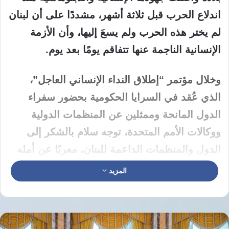
اندلاع الحرب قبل ثلاثة أشهر، مشددًا على أن لبنان
لم يختر هذه الحرب ولم يسعَ إليها، وأن الأزمة
الإنسانية الناجمة عنها تتفاقم يومًا بعد يوم.
وخلال مؤتمر “إطلاق النداء الإنساني العاجل”،
الذي عُقد في السرايا الحكومية بحضور سفراء
الدول المانحة وممثلين عن المنظمات الدولية
ووكالات الأمم المتحدة، توجه سلام بالشكر إلى
الدول والمنظمات الداعمة للبنان، معربًا عن أمله
في أن يكون اللقاء مناسبة لإنهاء الأزمة لا لفتح
المزيد
فصل جديد من تداعياتها، حسبما ذكرت وكالة الأنباء
اللبنانية.