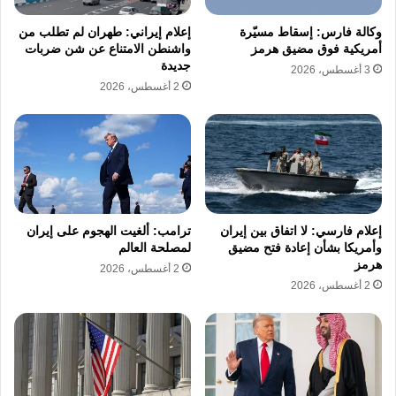
وأنها لا تُخاض من أجلنا، بل على أرضنا وعلى
وكالة فارس: إسقاط مسيّرة
إعلام إيراني: طهران لم تطلب من
أمريكية فوق مضيق هرمز
واشنطن الامتناع عن شن ضربات
حساب أهلنا”.
جديدة
3 أغسطس، 2026
2 أغسطس، 2026
وأضاف أن الجنوب اللبناني وأهله يدفعون مجددًا
ثمن قرار لم يتخذوه وحرب ليست حربهم، داعيًا
إيران إلى “أن ترحم الجنوب اللبناني، وأن تتوقف
عن التعامل مع أهله كمجرد ورقة لتحسين شروط
مفاوضاتها”.
إعلام فارسي: لا اتفاق بين إيران
ترامب: ألغيت الهجوم على إيران
وأمريكا بشأن إعادة فتح مضيق
لمصلحة العالم
هرمز
2 أغسطس، 2026
وشدد سلام على أن استمرار رفض وقف إطلاق
2 أغسطس، 2026
النار يعني استمرار الحرب وتفاقم الأزمة الإنسانية،
داعيًا اللبنانيين إلى تغليب مصلحة لبنان وعدم
السماح ببقاء البلاد ساحة لحروب الآخرين، ومؤكدًا