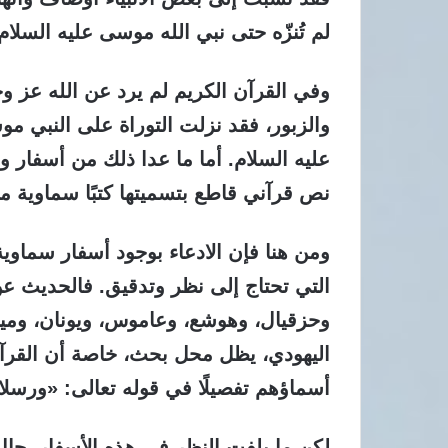
لم تُنزّه حتى نبي الله موسى عليه السلام
وفي القرآن الكريم لم يرد عن الله عز 
والزبور،
فقد نزلت التوراة على النبي موس
عليه السلام. أما ما عدا ذلك من أسفار وإ
نص قرآني قاطع بتسميتها كتبًا سماوية م
ومن هنا فإن الادعاء بوجود أسفار سماوية
التي تحتاج إلى نظر وتدقيق.
فالحديث عن أ
وحزقيال، وهوشع، وعاموس، ويونان، وميخا
اليهودي، يظل محل بحث، خاصة أن القرآن
أسماؤهم تفصيلًا في قوله تعالى: «ورسل
لكن ما يلفت النظر في هذه الأسفار، حال