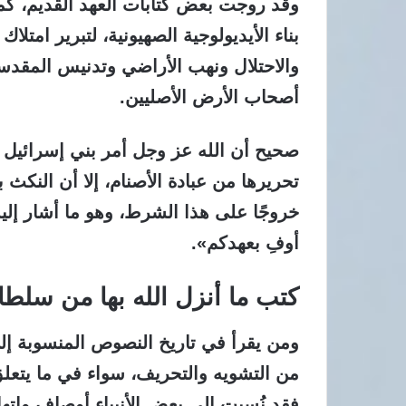
وقد روجت بعض كتابات العهد القديم، كما ي
بناء الأيديولوجية الصهيونية،
لتبرير امتلاك
والاحتلال ونهب الأراضي وتدنيس المقد
أصحاب الأرض الأصليين.
صحيح أن الله عز وجل أمر بني إسرائيل 
تحريرها من عبادة الأصنام، إلا أن النكث ب
خروجًا على هذا الشرط، وهو ما أشار إليه
أوفِ بعهدكم».
كتب ما أنزل الله بها من سلطا
ومن يقرأ في تاريخ النصوص المنسوبة إلى
من التشويه والتحريف،
سواء في ما يتعلق ب
فقد نُسبت إلى بعض الأنبياء أوصاف واتها