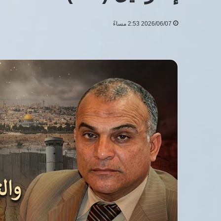
2026/06/07 2:53 مساءً
من
هي
الدكتورة
سارة
جوكاكو؟
طبيبة
7 أغسطس، 2026
نفسية
من هي الدكتورة سا
وشريكة
نفسية وشريكة رحلة
رحلة
السياسية
عبد
الرحمن
السيد
السياسية