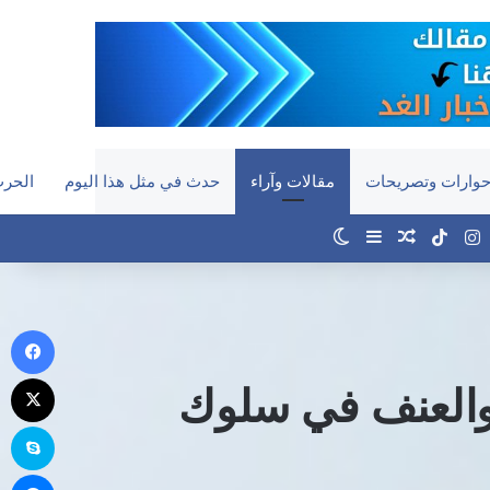
وارات وتصريحات
مقالات وآراء
حدث في مثل هذا اليوم
الحرب
‫YouTub
انستقرام
‫TikTok
مقال عشوائي
إضافة عمود جانبي
الوضع المظلم
في
‫X
 والعنف في سلوك
سك
ما