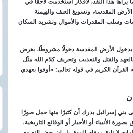
راها هذا النقد، لأفكار استُخدمت لاحقًا في
 الأرض المقدسة، وتسويغ العنف والهيمنة
سات وسلب المقدرات والأموال وتشريد السكان
بدخول الأرض المقدسة دخولًا مشروطًا،
بغرض
العهد والقتل والتعذيب وتحريف كلام الله مثّل
 القرآن الكريم في قوله تعالى: «أوفوا بعهدي
ن
 بني إسرائيل يدرك أن كثيرًا منها حمل صورًا
صورة الأنبياء أو الأحبار أو الوقائع التاريخية.
مات لا تليق بمقام النبوة، بل إن بعض النصوص