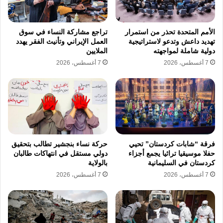
استغلال المواطنين في النزاعات.
الأمم المتحدة تحذر من استمرار
تراجع مشاركة النساء في سوق
تتوقف الدراسة عند دور عبد الولي عبده حسن
تهديد داعش وتدعو لاستراتيجية
العمل الإيراني وتأنيث الفقر يهدد
دولية شاملة لمواجهته
الملايين
الجابري كشخصية محورية في هذه العمليات
7 أغسطس، 2026
7 أغسطس، 2026
الاستقطابية. وأشارت إلى أن مكتب مراقبة
الأصول الأجنبية التابع لوزارة الخزانة الأمريكية
فرض في 5 مارس/آذار 2025 عقوبات مشددة على
الجابري وشبكته. وأكدت التقارير الاستقصائية
والوثائق الرسمية أن أنشطة هذه الشبكة ارتبطت
فرقة “شابات كردستان” تحيي
حركة نساء بنجشير تطالب بتحقيق
حفلا موسيقيا تراثيا يجمع أجزاء
دولي مستقل في انتهاكات طالبان
بنقل وتجنيد يمنيين للعمل ضمن المنظومة
كردستان في السليمانية
بالولاية
7 أغسطس، 2026
7 أغسطس، 2026
العسكرية الروسية معتبرة أن هذه العمليات وفرت
مصدراً مالياً لجماعة الحوثيين.