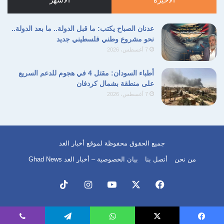
مورد بشري رخيص في حروب بعيدة عن حدودها
الوطنية مؤكدة أن معاناة هؤلاء الأفراد تتطلب
عدنان الصباح يكتب: ما قبل الدولة.. ما بعد الدولة..
استجابة إنسانية وقانونية عاجلة من قبل
نحو مشروع وطني فلسطيني جديد
7 أغسطس، 2026
المؤسسات الدولية والمحلية المعنية.
أطباء السودان: مقتل 4 في هجوم للدعم السريع
على منطقة بشمال كردفان
الاتجار العسكري
الجمهورية اليمنية
7 أغسطس، 2026
النزاع الروسي الأوكراني
روسيا الاتحادية
عبد الولي عبده حسن الجابري
جميع الحقوق محفوظة لموقع أخبار الغد
من نحن
أتصل بنا
بيان الخصوصية – أخبار الغد Ghad News
نسخ الرابط
فيسبوك
‫X
‫YouTube
انستقرام
‫TikTok