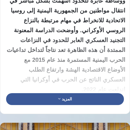
ووساطة عابرة للحدود أسهمت بشكل مباشر في
انتقال مواطنين من الجمهورية اليمنية إلى روسيا
الاتحادية للانخراط في مهام مرتبطة بالنزاع
الروسي الأوكراني. وأوضحت الدراسة المعنونة
التجنيد العسكري العابر للحدود في النزاعات
الممتدة أن هذه الظاهرة تعد نتاجاً لتداخل تداعيات
الحرب اليمنية المستمرة منذ عام 2015 مع
الأوضاع الاقتصادية الهشة وارتفاع الطلب
العسكري الناتج عن الحرب في أوكرانيا التي
اندلعت عام 2022.
المزيد
أعد الباحثان نجيب أحمد محمد وفيصل علي هذه
الدراسة التي نشرت في العدد الأول لعام 2026
من مجلة علمية دولية صادرة عن دار لندن للنشر