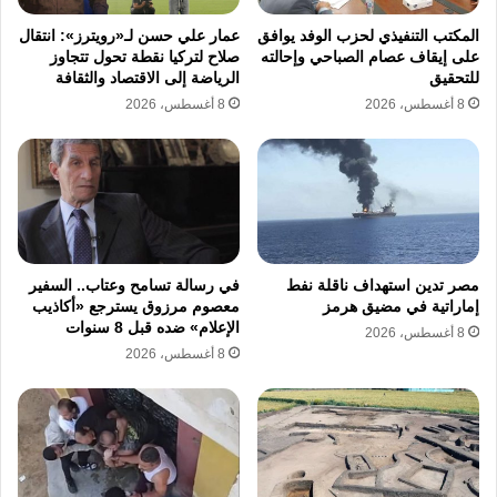
وخطاب الكراهية
المكتب التنفيذي لحزب الوفد يوافق
عمار علي حسن لـ«رويترز»: انتقال
على إيقاف عصام الصباحي وإحالته
صلاح لتركيا نقطة تحول تتجاوز
للتحقيق
الرياضة إلى الاقتصاد والثقافة
كما شدد الموقعون على أن السلام العادل القائم
8 أغسطس، 2026
8 أغسطس، 2026
على احترام القانون الدولي ومبادئ الشرعية يمثل
مصلحة مشتركة، معلنين دعمهم الكامل لحقوق
الشعب الفلسطيني المشروعة في الحرية
والكرامة وتقرير المصير، وسيادة لبنان ووحدته
ومؤسساته الوطنية، إلى جانب المطالبة بوقف
مصر تدين استهداف ناقلة نفط
في رسالة تسامح وعتاب.. السفير
إماراتية في مضيق هرمز
معصوم مرزوق يسترجع «أكاذيب
الحرب المدمرة في السودان والحفاظ على وحدة
الإعلام» ضده قبل 8 سنوات
8 أغسطس، 2026
8 أغسطس، 2026
الدولة ومؤسساتها، واستكمال مسار سياسي
شامل يضمن استقرار سوريا ووحدة أراضيها وبناء
نظام ديمقراطي يصون الحقوق والحريات