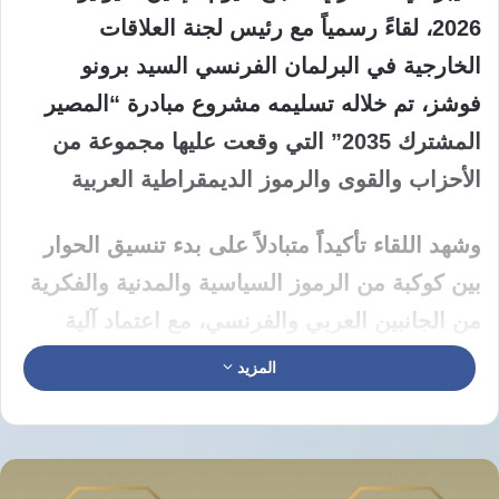
2026، لقاءً رسمياً مع رئيس لجنة العلاقات
الخارجية في البرلمان الفرنسي السيد برونو
فوشز، تم خلاله تسليمه مشروع مبادرة “المصير
المشترك 2035” التي وقعت عليها مجموعة من
الأحزاب والقوى والرموز الديمقراطية العربية
وشهد اللقاء تأكيداً متبادلاً على بدء تنسيق الحوار
بين كوكبة من الرموز السياسية والمدنية والفكرية
من الجانبين العربي والفرنسي، مع اعتماد آلية
عمل مستمرة لتفعيل بنود المبادرة ومتابعة
المزيد
مخرجاتها الاستراتيجية على أرض الواقع
ويأتي هذا التحرك الدبلوماسي على خلفية توقيع