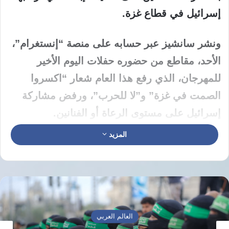
إسرائيل في قطاع غزة.
ونشر سانشيز عبر حسابه على منصة “إنستغرام”،
الأحد، مقاطع من حضوره حفلات اليوم الأخير
للمهرجان، الذي رفع هذا العام شعار “اكسروا
الصمت في غزة” و”لا للحرب”، ورفض مشاركة
إسرائيل على مستوى الرعاة أو الفنانين.
المزيد
كما نشر كلمة لعرب البرغوثي، نجل القيادي
الفلسطيني البارز الأسير مروان البرغوثي، يشكر
فيها مدينة برشلونة وسكانها على دعمهم
لفلسطين.
العالم العربي
وعلق سانشيز في المنشور على كلمة البرغوثي،