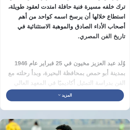
ترك خلفه مسيرة فنية حافلة امتدت لعقود طويلة،
استطاع خلالها أن يرسخ اسمه كواحد من أهم
أصحاب الأداء الصادق والموهبة الاستثنائية في
تاريخ الفن المصري.
وُلد عبد العزيز مخيون في 25 فبراير عام 1946
بمدينة أبو حمص بمحافظة البحيرة، وبدأ رحلته مع
الفن بدراسة التمثيل أكاديميًا في المعهد العالي
للفنون المسرحية، قبل أن ينطلق في مشوار فني
المزيد
اتسم بالاجتهاد والالتزام والبحث الدائم عن الأدوار
التي تحمل قيمة فنية وإنسانية.