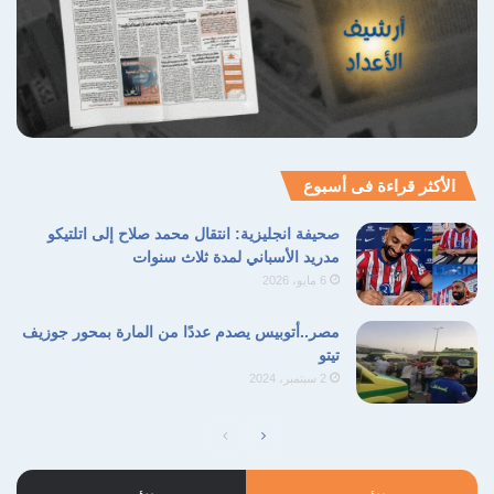
العربي، وكان من أبرزها تجسيده لشخصية
الموسيقار محمد عبد الوهاب في مسلسل «أم
كلثوم»، وهو الدور الذي حظي بإشادة واسعة لما
تميز به من دقة وإتقان في الأداء.
الأكثر قراءة فى أسبوع
صحيفة انجليزية: انتقال محمد صلاح إلى اتلتيكو
مدريد الأسباني لمدة ثلاث سنوات
6 مايو، 2026
مصر..أتوبيس يصدم عددًا من المارة بمحور جوزيف
تيتو
2 سبتمبر، 2024
الصفحة
الصفحة
التالية
السابقة