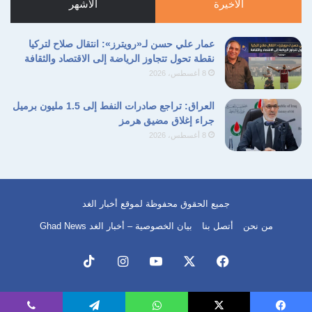
الأخيرة
الأشهر
عمار علي حسن لـ«رويترز»: انتقال صلاح لتركيا
نقطة تحول تتجاوز الرياضة إلى الاقتصاد والثقافة
وعُرف عبد العزيز مخيون طوال مشواره الفني
8 أغسطس، 2026
بابتعاده عن الضجيج الإعلامي، وحرصه على أن
العراق: تراجع صادرات النفط إلى 1.5 مليون برميل
تكون أعماله هي المتحدث الحقيقي باسمه. فلم
جراء إغلاق مضيق هرمز
8 أغسطس، 2026
يكن من الفنانين الساعين إلى البطولة المطلقة أو
الظهور المستمر، بل كان يؤمن بأن قيمة الفنان
تُقاس بما يقدمه من أعمال تبقى في وجدان
جميع الحقوق محفوظة لموقع أخبار الغد
الجمهور.
من نحن
أتصل بنا
بيان الخصوصية – أخبار الغد Ghad News
وخلال أكثر من خمسين عامًا من العطاء، ظل
مخيون نموذجًا للفنان المثقف والملتزم، الذي
فيسبوك
‫X
‫YouTube
انستقرام
‫TikTok
حافظ على مكانته واحترامه لدى زملائه وجمهوره،
ونجح في تقديم شخصيات ستظل محفورة في