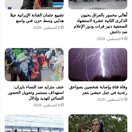
أهالي مخمور بالعراق يحيون
تشييع جثمان الفنانة الإيرانية جيلا
الذكرى الثانية عشرة لاستشهاد
هدايي وسط حزن فني واسع
الصحفية دنيز فرات ودور الإعلام
8 أغسطس، 2026
ضد داعش
8 أغسطس، 2026
وفاة فتاة وإصابة شخصين بصواعق
عنف متزايد ضد النساء بايران:
وواصل مخيون تألقه في السنوات الأخيرة بأدوار
رعدية في جبل حبشي بتعز
استهداف مستمر وتحويل الحضور
النسائي لتهديد وإذلال
معقدة ومميزة في مسلسلات مثل “البرنس”،
8 أغسطس، 2026
8 أغسطس، 2026
و”جزيرة غمام”، و”سوق الكانتو”.
مسيرة فنية حافلة