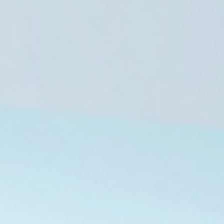
2 أغسطس، 2026
2 أغسطس، 2026
إعلام فارسي: لا اتفاق بين إيران وأمريكا بشأن إعادة فتح مضيق هرمز
ترامب: ألغيت الهجوم على إيران لمصلحة العالم
تحركات دبلوماسية يقودها محمد بن سلمان توقف ضربة أمريكية ضد إيران