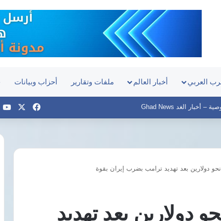
رب العربي
أخبار العالم
ملفات وتقارير
أحزاب وبيانات
ح
‫X
فيسبوك
e
– أخبار الغد Ghad News
نحو دولارين بعد تهديد ترامب بضرب إيران بقوة
جمال
عبدالرحيم:
عقوبة
حو دولارين بعد تهديد
انتحال
صفة