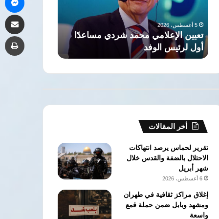
أول
لتفجير
مشاركة 
لرئيس
الأوضاع
5 أغسطس، 2026
5 أغسطس، 2026
الوفد
بالمنطقة
تعيين الإعلامي محمد شردي مساعدًا
مصر: انتهاكات
طب
أول لرئيس الوفد
لتفجير الأوضاع 
أخر المقالات
تقرير لحماس يرصد انتهاكات
الاحتلال بالضفة والقدس خلال
شهر أبريل
6 أغسطس، 2026
إغلاق مراكز ثقافية في طهران
ومشهد وبابل ضمن حملة قمع
واسعة