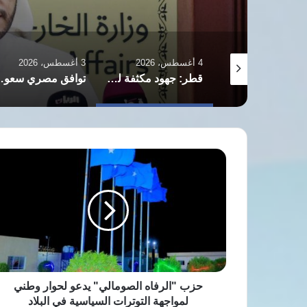
4 أغسطس، 2026
3 أغسطس، 2026
إيران وعُمان تقتربان من اتفاق “رسوم عبور هرمز”
قطر: جهود مكثفة لخفض التصعيد وإعادة فتح مضيق هرمز
توافق مصري سعودي على ض
حزب
"الرفاه
الصومالي"
يدعو
لحوار
وطني
لمواجهة
التوترات
السياسية
في
حزب "الرفاه الصومالي" يدعو لحوار وطني
البلاد
لمواجهة التوترات السياسية في البلاد