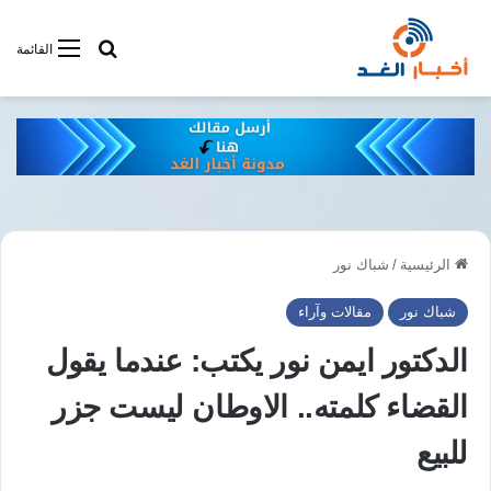
أبحت فى أخبار
القائمة
الرئيسية
/
شباك نور
شباك نور
مقالات وآراء
الدكتور ايمن نور يكتب: عندما يقول
القضاء كلمته.. الاوطان ليست جزر
للبيع