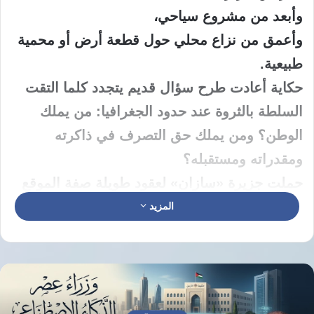
وأبعد من مشروع سياحي،
وأعمق من نزاع محلي حول قطعة أرض أو محمية
طبيعية.
حكاية أعادت طرح سؤال قديم يتجدد كلما التقت
السلطة بالثروة عند حدود الجغرافيا: من يملك
الوطن؟ ومن يملك حق التصرف في ذاكرته
ومقدراته ومستقبله؟
حملت جزيرة «سازان» لعقود طويلة صفة الموقع
العسكري الحساس، قبل أن تحمل صفة أخرى أكثر
المزيد
إثارة للجدل: مشروع استثماري عملاق تتجاوز
قيمته المليار يورو، تقوده مجموعة مرتبطة بجاريد
كوشنر، صهر الرئيس الأمريكي دونالد ترامب. وبين
الصفتين وقفت ألبانيا كلها أمام اختبار صعب؛ اختبار