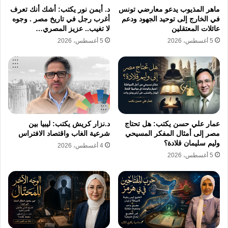
تختصر فيها الشعوب برامج كاملة في جملة واحدة،
ماهر المذيوب يدعو معارضي تونس
د. أيمن نور يكتب: أشك أنك تعرف
وتكتب على لافتة صغيرة ما تعجز الحكومات عن
في الخارج إلى توحيد الجهود ودعم
أغرب رجل في تاريخ مصر . وجوه
عائلات المعتقلين
لا تغيب.. عزيز المصري…
فهمه في آلاف الصفحات.
5 أغسطس، 2026
5 أغسطس، 2026
اكتسبت القضية بعدًا جديدًا عندما دخل القضاء على
الخط، وبدأت التحقيقات في التعديلات القانونية
والاستثناءات والإجراءات التي أحاطت بالمشروع.
عندها لم تعد المسألة خلافًا حول مشروع
استثماري، بل تحولت إلى معركة حول الشفافية
عمار علي حسن يكتب: هل تحتاج
د.نزار كريش يكتب: ليبيا بين
مصر إلى أمثال المفكر المسيحي
شرعية الغاب واقتصاد الافتراس
والمساءلة وحق المجتمع في معرفة كيف تُدار
وليم سليمان قلادة؟
4 أغسطس، 2026
5 أغسطس، 2026
ثرواته الوطنية.
تكمن أهمية التجربة الألبانية في أنها تكشف الفارق
بين دولتين: دولة ترى الأرض إرثًا وطنيًا يجب
حمايته، ودولة تنظر إليها باعتبارها مخزونًا قابلًا
للتصرف كلما ضاقت الموارد أو حضرت الإغراءات.