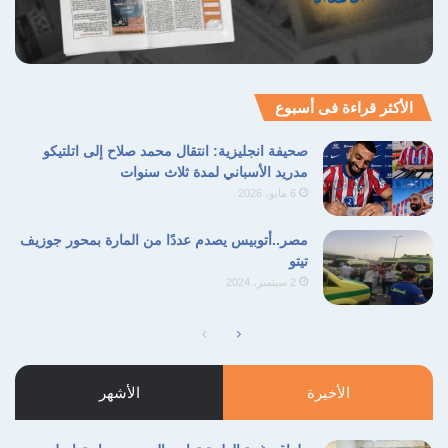
لحقوق الإنسان مع التأكيد على أن الدور الجوهري
للمجلس يقتصر على الرصد والتقييم وإعداد
التحليلات المستقلة دون الاضطلاع بأي أدوار
الأكثر قراءة فى أسبوع
تنفيذية مباشرة قد تؤثر على حيادية التقييم
والمتابعة الحقوقية.
صحيفة انجليزية: انتقال محمد صلاح إلى اتلتيكو
مدريد الأسباني لمدة ثلاث سنوات
6 مايو، 2026
مصر..أتوبيس يصدم عددًا من المارة بمحور جوزيف
تيتو
2 سبتمبر، 2024
الصفحة
الصفحة
التالية
السابقة
الأخيرة
الأشهر