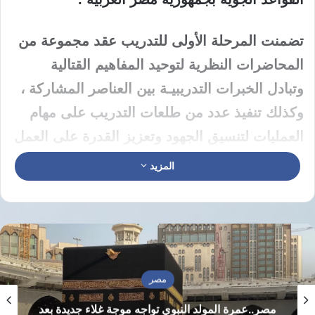
تضمنت المرحلة الأولى للتدريب عقد مجموعة من
المحاضرات النظرية لتوحيد المفاهيم القتالية
وتبادل الخبرات التدريبيـة بين العناصر المشاركة ،
وكذلك تنفيذ عدد من طلعات التدريب على مهام
العمليات لتنسيق الجهود وتعزيز القدرة على العمل
المشترك بين كلا الجانبين .
المزيد
ويهدف التدريب لصقل مهارات القوات المشاركة
وصولاً لأعلى معدلات الكفاءة والاستعداد لتنفيذ
المهام الجوية المشتركة بكفاءة عالية تحت مختلف
الظروف
مصر
مصر..عمرة المولد النبوي تواجه موجة غلاء جديدة بعد