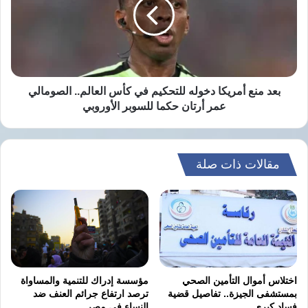
دخوله
للتحكيم
في
كأس
العالم..
الصومالي
عمر
بعد منع أمريكا دخوله للتحكيم في كأس العالم.. الصومالي
أرتان
عمر أرتان حكما للسوبر الأوروبي
حكما
للسوبر
الأوروبي
مقالات ذات صلة
اختلاس أموال التأمين الصحي
مؤسسة إدراك للتنمية والمساواة
بمستشفى الجيزة.. تفاصيل قضية
ترصد ارتفاع جرائم العنف ضد
فساد كبرى
النساء في مصر