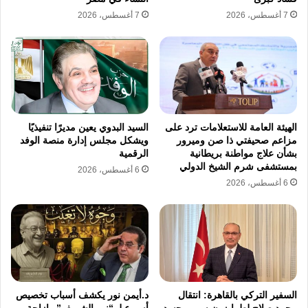
7 أغسطس، 2026
7 أغسطس، 2026
الهيئة العامة للاستعلامات ترد على
السيد البدوي يعين مديرًا تنفيذيًا
مزاعم صحيفتي ذا صن وميرور
ويشكل مجلس إدارة منصة الوفد
بشأن علاج مواطنة بريطانية
الرقمية
بمستشفى شرم الشيخ الدولي
6 أغسطس، 2026
6 أغسطس، 2026
السفير التركي بالقاهرة: انتقال
د.أيمن نور يكشف أسباب تخصيص
محمد صلاح لطرابزون سبور يجسد
أسبوع لـ “نور الشريف” وإزاحة