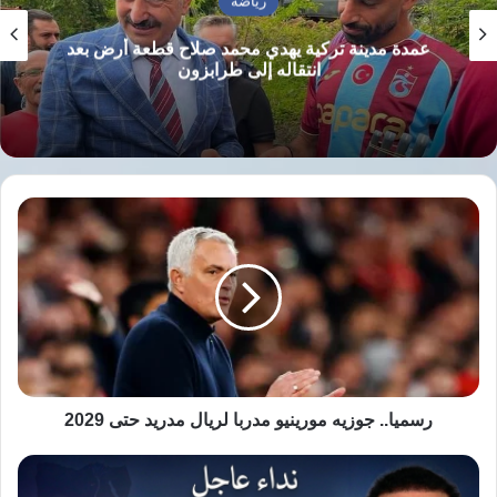
رياضة
عمدة مدينة تركية يهدي محمد صلاح قطعة أرض بعد
انتقاله إلى طرابزون
رسميا..
جوزيه
مورينيو
مدربا
لريال
مدريد
حتى
2029
رسميا.. جوزيه مورينيو مدربا لريال مدريد حتى 2029
د.أيمن
نور