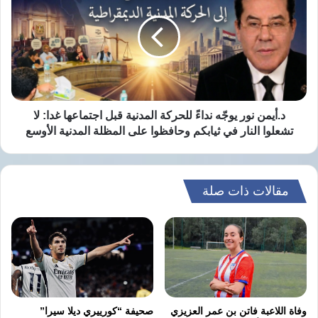
يوجّه
نداءً
للحركة
المدنية
قبل
اجتماعها
غدا:
لا
د.أيمن نور يوجّه نداءً للحركة المدنية قبل اجتماعها غدا: لا
تشعلوا
تشعلوا النار في ثيابكم وحافظوا على المظلة المدنية الأوسع
النار
في
ثيابكم
وحافظوا
مقالات ذات صلة
على
المظلة
المدنية
الأوسع
وفاة اللاعبة فاتن بن عمر العزيزي
صحيفة “كورييري ديلا سيرا”