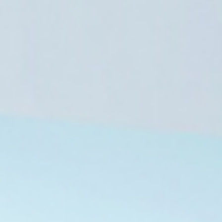
6 أغسطس، 2026
6 أغسطس، 2026
سيارة تجوب شوارع طرابزون احتفالًا باقتراب انتقال محمد صلاح إلى طرابزون سبور
تحركات عاجلة في الزمالك لحسم موقف بيزيرا وسط أنباء عن رحيله
أتلتيكو مدريد يقترب من خطف روميرو بسبب تعثر إنتر ميلان في بيع ثلاثيه