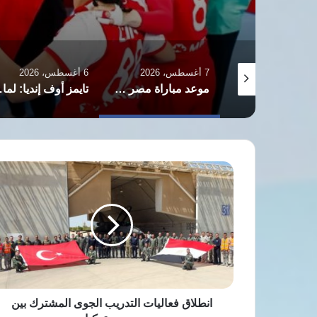
7 أغسطس، 2026
6 أغسطس، 2026
توقف مفاوضات شباب الأهلي مع بيزيرا وأزمة ثقة تهدد بقاءه بالزمالك
موعد مباراة مصر وإسبانيا في نصف نهائي بطولة العالم لناشئات اليد
تايمز أوف إنديا: لماذا
انطلاق
فعاليات
التدريب
الجوى
المشترك
بين
مصر
وتركيا
انطلاق فعاليات التدريب الجوى المشترك بين