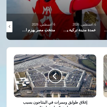
6 أغسطس، 2026
6 أغسطس، 2026
6 أغسطس، 2026
 اختار محمد صلاح طرابزون سبور رغم الإغراءات السعودية والأمريكية؟
عمدة مدينة تركية يهدي محمد صلاح قطعة أرض بعد انتقاله إلى طرابزون
منتخب مصر يهزم الصين ويتأهل لنصف نهائي كأس العالم لكرة اليد للناشئات
إغلاق
طوابق
وممرات
في
البنتاجون
بسبب
حادث
"مواد
خطرة"
إغلاق طوابق وممرات في البنتاجون بسبب