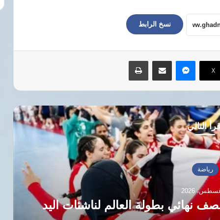
نسخ الرابط
ماسنجر
مشاركة عبر البريد
طباعة
‫X
رأ التالي
رياضة
صف نهائي بطولة العالم لناشئات اليد