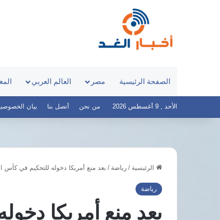
الصفحة الرئيسية
مصر
العالم العربي
المغ
الأحد , 9 أغسطس 2026
من نحن
أتصل بنا
بيان الخصوصية – أخ
الرئيسية
/
رياضة
/
بعد منع أمريكا دخوله للتحكيم في كأس ال
مرتضى
منصور
رياضة
يطالب
بعد منع أمريكا دخول
السيسي
بالثأر