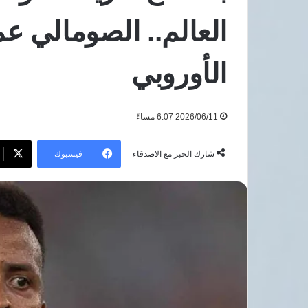
بعد
العالم.. الصومالي ع
هجوم
8 أغسطس، 2026
دمياط
مرتضى منصور يطالب السيسي
الأوروبي
بعد هجوم دمياط
2026/06/11 6:07 مساءً
فيسبوك
شارك الخبر مع الاصدقاء