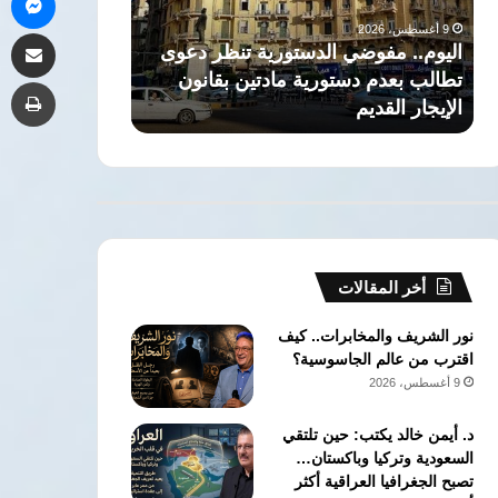
العريق
9 أغسطس، 2026
مشاركة 
وتخريج
.. مفوضي الدستورية تنظر دعوى
ذاكرة التاريخ: حكاية صرح
جهابذة
 بعدم دستورية مادتين بقانون
العريق وتخريج جهابذة ال
طب
العقول
ر القديم
الحقوق جامعة القاهرة
في
كلية
الحقوق
جامعة
القاهرة
أخر المقالات
نور الشريف والمخابرات.. كيف
اقترب من عالم الجاسوسية؟
9 أغسطس، 2026
د. أيمن خالد يكتب: حين تلتقي
السعودية وتركيا وباكستان…
تصبح الجغرافيا العراقية أكثر