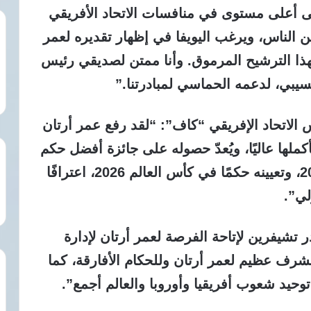
لى أعلى مستوى في منافسات الاتحاد الأفريقي
ن الناس، ويرغب اليويفا في إظهار تقديره لعمر
 لهذا الترشيح المرموق. وأنا ممتن لصديقي رئيس
تسيبي، لدعمه الحماسي لمبادرتنا.”
 الاتحاد الإفريقي “كاف”: “لقد رفع عمر أرتان
ملها عاليًا، ويُعدّ حصوله على جائزة أفضل حكم
في الاتحاد الأفريقي لكرة القدم لعام 2025، وتعيينه حكمًا في كأس العالم 2026، اعترافًا
لي”.
ر تشيفرين لإتاحة الفرصة لعمر أرتان لإدارة
س السوبر الأوروبي 2026، إنه لشرف عظيم لعمر أرتان وللحكام الأفارقة، كما
توحيد شعوب أفريقيا وأوروبا والعالم أجمع”.