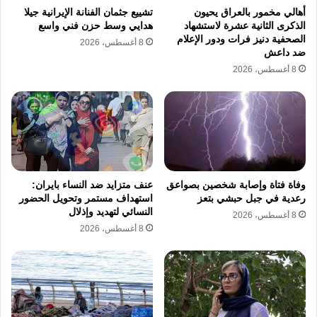
أهالي مخمور بالعراق يحيون
تشييع جثمان الفنانة الإيرانية جيلا
أسفرت عن مقتل 108 أشخاص على الأقل وإصابة
الذكرى الثانية عشرة لاستشهاد
هدايي وسط حزن فني واسع
الصحفية دنيز فرات ودور الإعلام
8 أغسطس، 2026
384 آخرين. تتنوع أساليب العنف بين الإعدام
ضد داعش
الميداني والتشويه المتعمد بإطلاق النار على
8 أغسطس، 2026
الرضفة وكسر العظام بأدوات صلبة. تكشف
الوثائق مسؤولية حماس عن هذه الحوادث في ظل
تصاعد عمليات قتل وإيذاء المدنيين الإسرائيليين.
تشير المعطيات إلى حدوث زيادة ملحوظة في هذه
وفاة فتاة وإصابة شخصين بصواعق
عنف متزايد ضد النساء بايران:
الممارسات خلال عام 2023 بالتزامن مع حالة
رعدية في جبل حبشي بتعز
استهداف مستمر وتحويل الحضور
النسائي لتهديد وإذلال
الحرب.
8 أغسطس، 2026
8 أغسطس، 2026
تثير هذه الهجمات مخاوف جدية بشأن مخالفة
قواعد القانون الدولي الإنساني ومبادئ التمييز بين
المدنيين والمقاتلين. يؤكد التقرير الأممي أن مبدأ