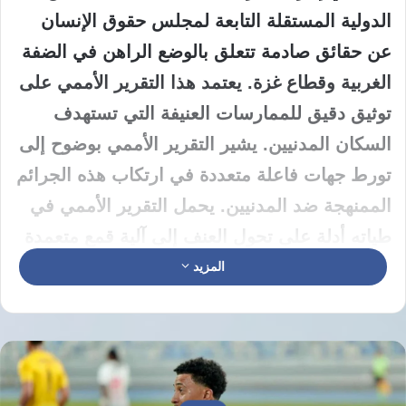
الدولية المستقلة التابعة لمجلس حقوق الإنسان
عن حقائق صادمة تتعلق بالوضع الراهن في الضفة
الغربية وقطاع غزة. يعتمد هذا التقرير الأممي على
توثيق دقيق للممارسات العنيفة التي تستهدف
السكان المدنيين. يشير التقرير الأممي بوضوح إلى
تورط جهات فاعلة متعددة في ارتكاب هذه الجرائم
الممنهجة ضد المدنيين. يحمل التقرير الأممي في
طياته أدلة على تحول العنف إلى آلية قمع متعمدة
ضد المدنيين الفلسطينيين.
المزيد
تفاقم اعتداءات المستوطنين وتداعياتها
يرصد التقرير الأممي ارتفاعاً ملحوظاً في اعتداءات
المستوطنين بالضفة الغربية خلال الفترة الأخيرة.