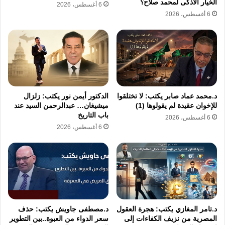
جهاز «تكييف» ـ إن وُجد أساسًا ـ بات قرارًا
الخيار الأذكى لمحمد صلاح؟
6 أغسطس، 2026
6 أغسطس، 2026
اقتصاديًا يحتاج إلى دراسة جدوى، والسخَّان
الكهربائي تحول إلى رفاهية، لتنشغل الأُسرة
بمراجعة عدد ساعات تشغيل الأجهزة.. وكأن
المواطن لم يعد يُدير منزلًا، بل محطة كهرباء
صغيرة تعمل بنظام «جدول تخفف الأحمال»!
د.محمد عماد صابر يكتب: لا تختلقوا
الدكتور أيمن نور يكتب: زلزال
للإخوان عقيدة لم يقولوها (1)
ميشيغان… عبدالرحمن السيد عند
بالطبع، لا أحد يُنكر ما تواجهه الدولة من تحديات
باب التاريخ
6 أغسطس، 2026
6 أغسطس، 2026
ضخمة في توفير الغاز اللازم لتشغيل المحطات،
كما لا أحد يطالبها بإهدار الموارد، لكن إدارة
الأزمات لا تكون دائمًا بتحميل المواطن وحده كامل
الأعباء، خصوصًا أنه ـ خلال السنوات الأخيرة ـ لم
يعد قادرًا على تحمل زيادات أسعار أخرى، أو
د.تامر المغازي يكتب: هجرة العقول
د.مصطفى جاويش يكتب: حذف
رسوم إضافية أو أعباء معيشية!
المصرية من نزيف الكفاءات إلى
سعر الدواء من العبوة..بين التطوير