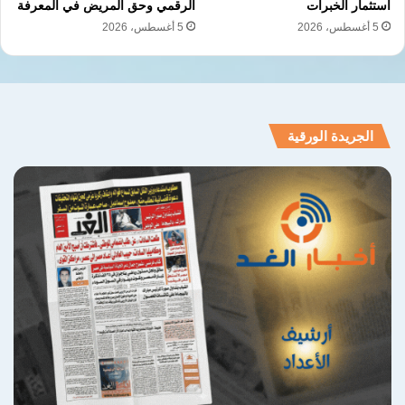
استثمار الخبرات
الرقمي وحق المريض في المعرفة
5 أغسطس، 2026
5 أغسطس، 2026
إذن، المطلوب ليس مجرد الحديث فقط عن الدفع،
أو ترشيد الاستهلاك، بل إيجاد حلول واقعية، تحقق
التوازن بين حق الدولة في تحصيل مستحقاتها،
وحق الناس في إعادة النظر بأسعار شرائح
الجريدة الورقية
الاستهلاك المنزلي، التي باتت تفوق قدرة
«المواطن المليونير»، كما يجب فورًا منح مرونة
أكبر في أنظمة الشحن والسداد، عبر إتاحة تقسيط
بعض المبالغ أو تقديم تسهيلات في أوقات الأزمات
الاقتصادية، فليس من المنطقي أن يتحول انقطاع
الرصيد إلى عقوبة فورية لأسرة تعاني أصلًا من
ضغوط حياتية وأعباء معيشية تنوء بحملها الجبال!
نتصور أنه يجب إقرار الحكومة بأن الشعب لم يعد