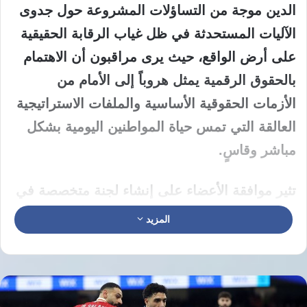
الدين موجة من التساؤلات المشروعة حول جدوى
الآليات المستحدثة في ظل غياب الرقابة الحقيقية
على أرض الواقع، حيث يرى مراقبون أن الاهتمام
بالحقوق الرقمية يمثل هروباً إلى الأمام من
الأزمات الحقوقية الأساسية والملفات الاستراتيجية
العالقة التي تمس حياة المواطنين اليومية بشكل
مباشر وقاسٍ.
تثير موافقة الأعضاء على إنشاء لجنة متخصصة في
الفضاء الرقمي تساؤلات كبرى حول الأولويات
المزيد
الرسمية، إذ يرى محللون أن قضايا الذكاء
الاصطناعي وحماية البيانات الشخصية والخصوصية
الرقمية رغم أهميتها تبدو كرفاهية موضوعية مقارنة
بالانتهاكات التقليدية، بينما يفتقر الشارع إلى