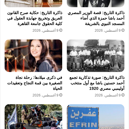
بيانات محدثة وشاملة لمنظمات المجتمع المدني
ذاكرة التاريخ: قصة الوزير المصري
ذاكرة التاريخ: حكاية صرح القانون
لفرض مزيد من الرقابة والسيطرة الرسمية عليها،
أحمد باشا حمزة الذي أضاء
العريق وتخريج جهابذة العقول في
وتأتي مقترحات إعادة تفعيل منتدى الحوار خلال
المسجد النبوي بالشريفة
كلية الحقوق جامعة القاهرة
9 أغسطس، 2026
9 أغسطس، 2026
العام الجاري كمحاولة لامتصاص الغضب الحقوقي
الداخلي والدولي، وتوليد انطباع زائف بالانفتاح
والتعاون في وقت يتم فيه إقصاء الأصوات
المعارضة الحقيقية من جلسات الاستماع والندوات
والإصدارات والتقارير السنوية.
ذاكرة التاريخ: صورة تذكارية تجمع
في ذكرى ميلادها: رحلة نجاة
أحمد حسنين باشا مع أول منتخب
الصغيرة بين قمة النجاح وتعقيدات
فشل الاستراتيجية الوطنية وضياع
أوليمبي مصري 1920
الحياة
9 أغسطس، 2026
9 أغسطس، 2026
الدور الرقابي
يؤكد الإعلان عن رغبة المجلس في تعزيز دوره في
متابعة وتقييم تنفيذ الاستراتيجية الوطنية لحقوق