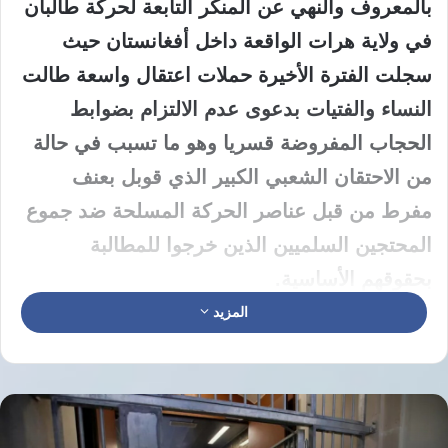
بالمعروف والنهي عن المنكر التابعة لحركة طالبان
في ولاية هرات الواقعة داخل أفغانستان حيث
سجلت الفترة الأخيرة حملات اعتقال واسعة طالت
النساء والفتيات بدعوى عدم الالتزام بضوابط
الحجاب المفروضة قسريا وهو ما تسبب في حالة
من الاحتقان الشعبي الكبير الذي قوبل بعنف
مفرط من قبل عناصر الحركة المسلحة ضد جموع
المحتجين السلميين الذين خرجوا للمطالبة
بحقوقهم الأساسية.
المزيد
تتابع المقررة الخاصة للأمم المتحدة المعنية بالعنف
ضد النساء والفتيات ريم السالم التطورات
الميدانية في ولاية هرات بقلق بالغ حيث أكدت
على ضرورة إنهاء الممارسات القمعية التي