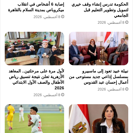
واشنطن للحفاظ على اتفاق “وقف إطلاق النار
الحكومة تدرس إنشاء وقف خيري
إصابة 6 أشخاص في انقلاب
الهش”.
لتمويل وتطوير التعليم قبل
ميكروباص بمدينة السلام بالقاهرة
الجامعي
8 أغسطس، 2026
8 أغسطس، 2026
نسخ الرابط
نبيلة عبيد تعود إلى ماسبيرو
لأول مرة على مرحلتين.. المعاهد
بمسلسل إذاعي جديد مستوحى من
الأزهرية تعلن نتيجة تنسيق رياض
أعمال إحسان عبد القدوس
الأطفال والصف الأول الابتدائي
2026
8 أغسطس، 2026
8 أغسطس، 2026