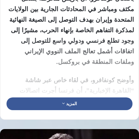
مكثف ومباشر في المحادثات الجارية بين الولايات
المتحدة وإيران بهدف التوصل إلى الصيغة النهائية
لمذكرة التفاهم الخاصة بإنهاء الحرب، مشيرًا إلى
وجود تطلع فرنسي ودولي واسع للتوصل إلى
اتفاقات أشمل تعالج الملف النووي الإيراني
وملفات المنطقة في بروكسل.
وأوضح كونفافرو، في لقاء خاص عبر شاشة
“القاهرة الإخبارية”، أن فرنسا أجرت اتصالات
مكثفة مع الأطراف المعنية، ولا سيما وزير الاقتصاد
المزيد
الإيراني، إلى جانب التنسيق المستمر مع قادة دول
مجموعة السبع وحلف شمال الأطلسي “الناتو”.