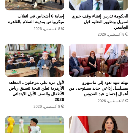
بالدستور.
​الاستمرار في تبني قضية المعتقلين وسجناء
الحكومة تدرس إنشاء وقف خيري
إصابة 6 أشخاص في انقلاب
لتمويل وتطوير التعليم قبل
ميكروباص بمدينة السلام بالقاهرة
الرأي كقضية وطنية وإنسانية لا تقبل
الجامعي
8 أغسطس، 2026
8 أغسطس، 2026
المساومة.
​واختتم الخيام تقييمه للاجتماع بوصفه “ناجحاً إلى
حد كبير”، مشيراً إلى أن لجوء الحركة للمراجعة
والنقد الذاتي والتجديد ليس علامة ضعف، بل هو
مؤشر صحة وحيوية يعكس شجاعة الجميع في
نبيلة عبيد تعود إلى ماسبيرو
لأول مرة على مرحلتين.. المعاهد
بمسلسل إذاعي جديد مستوحى من
الأزهرية تعلن نتيجة تنسيق رياض
إعلاء المصلحة العامة لبناء مسار سياسي أكثر
أعمال إحسان عبد القدوس
الأطفال والصف الأول الابتدائي
2026
فاعلية في خدمة الوطن والدفاع عن حقوق
8 أغسطس، 2026
8 أغسطس، 2026
المواطنين.