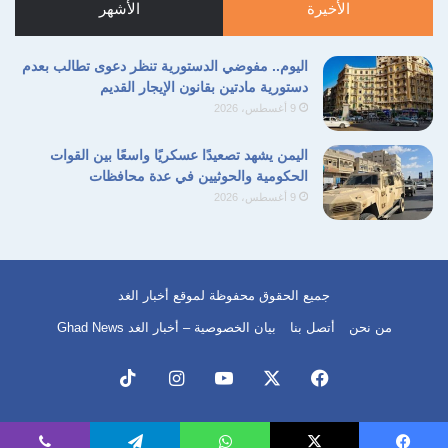
الأخيرة
الأشهر
اليوم.. مفوضي الدستورية تنظر دعوى تطالب بعدم
دستورية مادتين بقانون الإيجار القديم
9 أغسطس، 2026
اليمن يشهد تصعيدًا عسكريًا واسعًا بين القوات
الحكومية والحوثيين في عدة محافظات
9 أغسطس، 2026
جميع الحقوق محفوظة لموقع أخبار الغد
من نحن
أتصل بنا
بيان الخصوصية – أخبار الغد Ghad News
فيسبوك
‫X
‫YouTube
انستقرام
‫TikTok