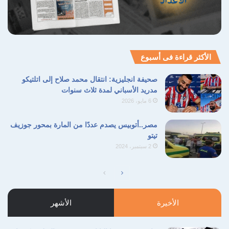
في إفشال مسار الإصلاح الإداري والمهني داخل
الهيئة العامة للاستعلامات.
الأكثر قراءة فى أسبوع
السفير علاء يوسف
الهيئة العامة للاستعلامات
صحيفة انجليزية: انتقال محمد صلاح إلى اتلتيكو
مدريد الأسباني لمدة ثلاث سنوات
الواد سيد الشغال
الوظائف الإشرافية
6 مايو، 2026
مجموعة الظل
مصر..أتوبيس يصدم عددًا من المارة بمحور جوزيف
تيتو
نسخ الرابط
2 سبتمبر، 2024
الصفحة
الصفحة
التالية
السابقة
الأخيرة
الأشهر