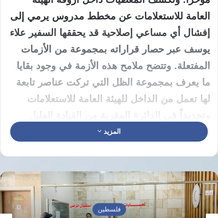
العامة للاستعلامات عن مخطط مدروس يرمي إلى
إفشال أي مساعي إصلاحية قد يحققها السفير علاء
يوسف عبر حصار قراراته بمجموعة من الأزمات
المفتعلة. وتتضح ملامح هذه الأزمة في وجود بقايا
ما يعرف بمجموعة الظل التي تركت عناصر تابعة
لها تعمل من الداخل للهيئة العامة للاستعلامات
وتحديداً في الدائرة المقربة من القيادة العليا.
المزيد
تتواصل عمليات تفريغ الهيئة العامة للاستعلامات
من أبرز كوادرها الفنية والإدارية بالتزامن مع
محاولات مستمرة للسيطرة على الأدوار والمكاتب
داخل المباني التابعة للجهة. وتعمل العناصر
المتبقية من مجموعة الظل على تعطيل دولاب
فلسطين