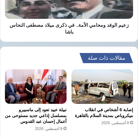
الأمني والتنموي لمواجهة هذه الآفة.
ميلاد
مصطفى
واتفق الوزيران على مواصلة التنسيق والتشاور
النحاس
باشا
زعيم الوفد ومحامي الأمة.. في ذكرى ميلاد مصطفى النحاس
لدعم السلم والأمن والاستقرار في القارة الأفريقية
باشا
وتعزيز جهود التنمية والتكامل القاري.
مقالات ذات صلة
نسخ الرابط
إصابة 6 أشخاص في انقلاب
نبيلة عبيد تعود إلى ماسبيرو
ميكروباص بمدينة السلام بالقاهرة
بمسلسل إذاعي جديد مستوحى من
أعمال إحسان عبد القدوس
8 أغسطس، 2026
8 أغسطس، 2026