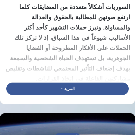
السوريات أشكالاً متعددة من المضايقات كلما
ارتفع صوتهن للمطالبة بالحقوق والعدالة
والمساواة. وتبرز حملات التشهير كأحد أكثر
الأساليب شيوعاً في هذا السياق، إذ لا تركز تلك
الحملات على الأفكار المطروحة أو القضايا
الجوهرية، بل تستهدف الحياة الشخصية والسمعة
بهدف إضعاف التأثير المجتمعي للناشطات وتقليص
مشاركتهن الفاعلة في اتخاذ القرارات.
المزيد
استهداف ممنهج ومحاولات إقصاء الناشطات
السوريات
تعتمد هذه الحملات على تحويل النقاش من القضايا
الوطنية أو الحقوقية إلى اتهامات شخصية، مما يحد