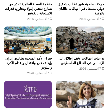
حركة نساء بنجشير تطالب بتحقيق
منظمة الصحة العالمية تحذر من
جوانب شخصية بهدف تشويه صورتها وإبعاد النقاش
دولي مستقل في انتهاكات طالبان
تسارع تفشي إيبولا وتجاوزه قدرات
بالولاية
الاستجابة بالكونغو
عن القضية الأساسية التي تناضل من أجلها. وترى
7 أغسطس، 2026
7 أغسطس، 2026
أن هذه الممارسات تأتي في إطار سياسة أوسع
تهدف إلى إبعاد النساء عن مواقع التأثير وصناعة
القرار السياسي، لافتة إلى أن استهداف ناشطة
واحدة يحمل رسالة ترهيب لبقية النساء ودفعهن
للتردد في الانخراط بالعمل العام خوفاً على
تداعيات انتهاكات وقف إطلاق النار
خبراء الأمم المتحدة يطالبون إيران
الإنساني في القطاع الفلسطيني
بإيقاف قمع واعتقال وإعدام الكرد
سمعتهن من هذه الهجمات.
والبلوش
7 أغسطس، 2026
7 أغسطس، 2026
أطلق اللوبي النسوي السوري حملة تضامن مع
سوسن زكزك ركزت على مسيرتها النضالية
والقضايا التي تدافع عنها، بدلاً من الانجرار إلى الرد
على حملات التشهير. وأكدت ابتسام مسعود أهمية