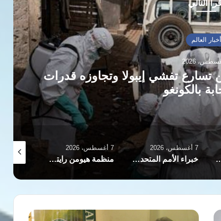
رأ التالي
خبار العالم
 تسارع تفشي إيبولا وتجاوزه قدرات
ابة بالكونغو
7 أغسطس، 2026
7 أغسطس، 2026
7 أغسطس، 2026
 إطلاق النار الإنساني في القطاع الفلسطيني
خبراء الأمم المتحدة يطالبون إيران بإيقاف قمع واعتقال وإعدام الكرد والبلوش
منظمة هيومن رايتس ووتش تكشف تفاصيل استهداف الصحفية آمال خليل بجنوب لبنان
رئيس