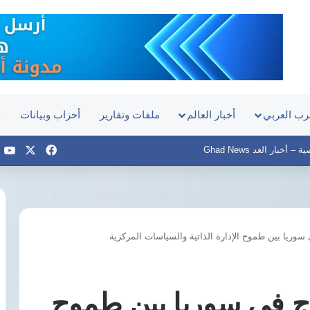
رب العربي
أخبار العالم
ملفات وتقارير
أحزاب وبيانات
ح
‫X
فيسبوك
e
أخبار الغد Ghad News
سوريا بين طموح الإدارة الذاتية والسياسات المركزية
مؤسسة
ال
إدراك
ال
للتنمية
لل
والمساواة
تر
اج في سوريا بين طموح
ترصد
عل