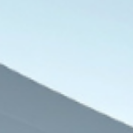
فلسطين
7 أغسطس، 2026
تداعيات انتهاكات وقف إطلاق النار الإنسا
7 أغسطس، 2026
7 أغسطس، 2026
الجمعية التونسية للنساء الديمقراطيات تؤكد مواصلة مسيرتها النضالية لترسيخ المساواة وحماية المكتسبات
تحرك اوغندا العسكري في غزة يفتح ابوابا واسعة للتعاون الدولي الامني
منظمات حقوقية تتهم إسرائيل بأسستهداف صحفيتين في لبنان وتأخير إنقاذهما عمدا