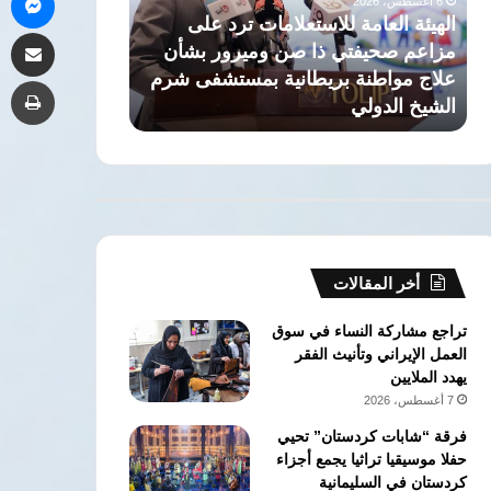
6 أغسطس، 2026
اعم
ويشكل
الهيئة العامة للاستعلامات ترد على
مشاركة 
يفتي
مجلس
مزاعم صحيفتي ذا صن وميرور بشأن
6 أغسطس، 2026
إدارة
علاج مواطنة بريطانية بمستشفى شرم
السيد البدوي يعين مد
طب
ن
منصة
الشيخ الدولي
مجلس إدارة منصة ا
يرور
الوفد
أن
الرقمية
اج
اطنة
يطانية
مستشفى
رم
شيخ
أخر المقالات
دولي
تراجع مشاركة النساء في سوق
العمل الإيراني وتأنيث الفقر
يهدد الملايين
7 أغسطس، 2026
فرقة “شابات كردستان” تحيي
حفلا موسيقيا تراثيا يجمع أجزاء
كردستان في السليمانية