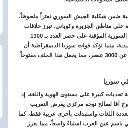
ة ضمن هيكلية الجيش السوري تعثراً ملحوظاً،
ة على مناطق الجزيرة وكوباني، تبرز خلافات
حادة حول حجم القوات، إذ تصر الحكومة السورية المؤقتة على حصر العدد بـ 1300
دية، بينما تؤكد قوات سوريا الديمقراطية أن
الظروف الأمنية الراهنة تتطلب ما لا يقل عن 3000 عنصر، مما يجعل هذا الملف مفتوحاً
في سوريا
تحديات كبيرة على مستوى الهوية واللغة، إذ
وج آفا لصالح توجه مركزي يفرض التعريب
عددة اللغات واستبدلت بأخرى عربية فقط، كما
 باسم عين العرب استياءً واسعاً، مما يعزز