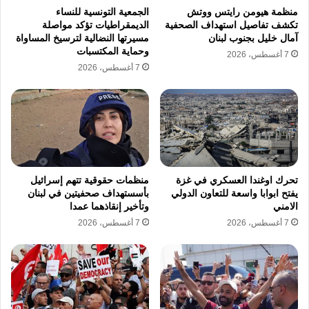
منظمة هيومن رايتس ووتش
الجمعية التونسية للنساء
تكشف تفاصيل استهداف الصحفية
الديمقراطيات تؤكد مواصلة
قمع الاحتجاجات السلمية في هرات
آمال خليل بجنوب لبنان
مسيرتها النضالية لترسيخ المساواة
وحماية المكتسبات
7 أغسطس، 2026
خرج سكان منطقة جبريل في ولاية هرات في
7 أغسطس، 2026
مظاهرات شعبية عارمة للتعبير عن رفضهم القاطع
للاعتقالات التعسفية والمطالبة بوقف هذه الحملات
الأمنية بشكل نهائي. واجهت قوات طالبان هذه
الاحتجاجات السلمية باستخدام إطلاق الرصاص
الحي لتفريق المتظاهرين في محاولة لإخماد أي
تحرك اوغندا العسكري في غزة
منظمات حقوقية تتهم إسرائيل
يفتح ابوابا واسعة للتعاون الدولي
بأسستهداف صحفيتين في لبنان
صوت معارض للسياسات الراهنة. تعكس هذه
الامني
وتأخير إنقاذهما عمدا
7 أغسطس، 2026
7 أغسطس، 2026
المواجهات العنيفة طبيعة التعامل الأمني الصارم مع
المطالب المدنية التي تخرج للمطالبة بوقف
سياسات التضييق.