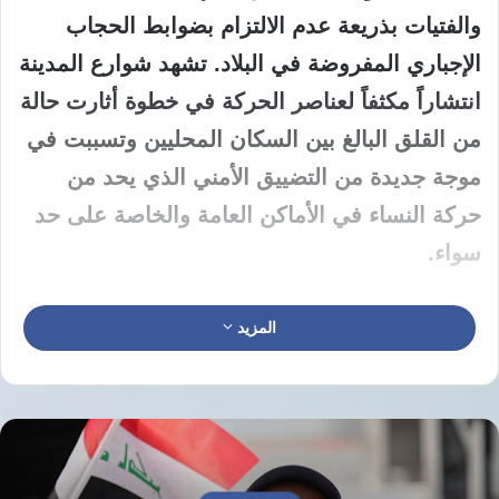
والفتيات بذريعة عدم الالتزام بضوابط الحجاب
الإجباري المفروضة في البلاد. تشهد شوارع المدينة
انتشاراً مكثفاً لعناصر الحركة في خطوة أثارت حالة
من القلق البالغ بين السكان المحليين وتسببت في
موجة جديدة من التضييق الأمني الذي يحد من
حركة النساء في الأماكن العامة والخاصة على حد
سواء.
أدانت حركة نساء أفغانستان من أجل الحرية في
المزيد
بيان رسمي صدر بتاريخ 11 يونيو 2026 الاعتقالات
التعسفية المتكررة بحق النساء والفتيات في
هرات. طالبت الحركة بضرورة الإفراج الفوري عن
جميع المعتقلات اللاتي تم احتجازهن خلال الأيام