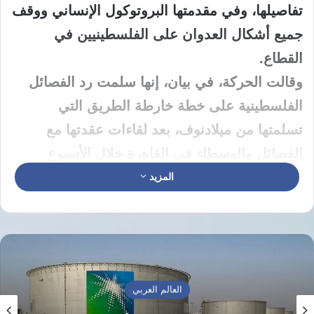
تفاصيلها، وفي مقدمتها البروتوكول الإنساني ووقف
جميع أشكال العدوان على الفلسطينيين في
القطاع.
وقالت الحركة، في بيان، إنها سلمت رد الفصائل
الفلسطينية على خطة خارطة الطريق التي
تسلمتها من ميلادنوف، بعد لقاءات عقدتها مع
الفصائل والوسطاء في القاهرة خلال الأسبوع
الماضي، بمشاركة مصر وقطر وتركيا.
المزيد
موقف فلسطيني موحد
أكدت حماس أن اللقاءات التي عقدت في القاهرة
أسفرت عن بلورة موقف وطني موحد من خارطة
الطريق، مشيرة إلى أن الفصائل الفلسطينية
العالم العربي
تعاملت مع المقترح بمسؤولية وإيجابية.