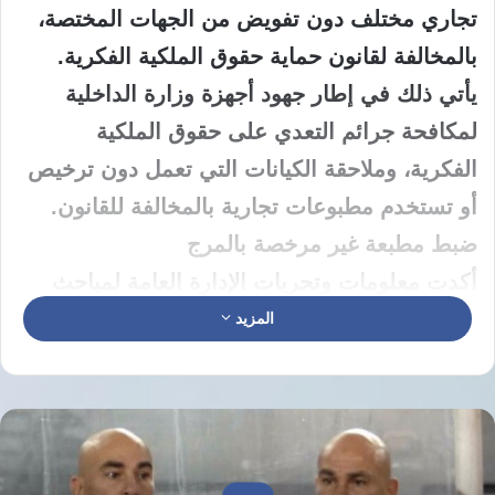
تجاري مختلف دون تفويض من الجهات المختصة،
بالمخالفة لقانون حماية حقوق الملكية الفكرية.
يأتي ذلك في إطار جهود أجهزة وزارة الداخلية
لمكافحة جرائم التعدي على حقوق الملكية
الفكرية، وملاحقة الكيانات التي تعمل دون ترخيص
أو تستخدم مطبوعات تجارية بالمخالفة للقانون.
ضبط مطبعة غير مرخصة بالمرج
أكدت معلومات وتحريات الإدارة العامة لمباحث
المصنفات وحماية حقوق الملكية الفكرية بقطاع
المزيد
الشرطة المتخصصة قيام مالك مطبعة دون
ترخيص، كائنة بدائرة قسم شرطة المرج بالقاهرة،
بطباعة العديد من المطبوعات التجارية دون تصريح
أو تفويض من الجهات المختصة.