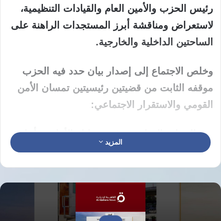
رئيس الحزب والأمين العام والقيادات التنظيمية،
لاستعراض ومناقشة أبرز المستجدات الراهنة على
الساحتين الداخلية والخارجية.
​وخلص الاجتماع إلى إصدار بيان حدد فيه الحزب
موقفه الثابت من قضيتين رئيسيتين تمسان الأمن
القومي والاستقرار الاجتماعي:
السيادة الوطنية ورفض تمليك الأجانب:
أعلن
المزيد
الحزب رفضه التام لأي توجهات حكومية تتيح
للأجانب تملك الأراضي المصرية، واصفاً هذا
التوجه بالخطر الاستراتيجي الذي يهدد السيادة
الوطنية ويحمل تداعيات سلبية بعيدة المدى
على الاقتصاد. وأكد الحزب أن الأرض المصرية