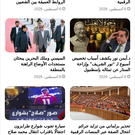
الرقمية
الروابط العميقة بين الشعبين
6 أغسطس، 2026
6 أغسطس، 2026
أمانة الشباب:
الأستاذ تامر أبو المجد.
أمانة العمل الجماهيري:
الأستاذ محمود
الطيب.
أمانة التعليم والبحث العلمي:
الأستاذ أيمن
خالد.
د.أيمن نور يكشف أسباب تخصيص
السيسي وملك البحرين يبحثان
أسبوع لـ “نور الشريف” وإزاحة
مستجدات الأوضاع الراهنة
أمانة الشؤون الصحية:
الأستاذ شيرين يسري.
الستار عن تمثاله بإسطنبول
بالمنطقة
6 أغسطس، 2026
6 أغسطس، 2026
أمانة الشؤون المالية:
الأستاذ عاطف الهواري.
أمانة شؤون العضوية:
الأستاذ أحمد حجاج.
​شهد الاجتماع حضوراً قيادياً بارزاً ضم نواب رئيس
الحزب: الأستاذ محمد شاهين، الصحفي علي
تحذير برلماني من تزايد جرائم
سيارة تجوب شوارع طرابزون
زرزور، المستشار محمد عمر، والأستاذ محمد
انتحال الصفة عبر المنصات الرقمية
احتفالًا باقتراب انتقال محمد صلاح