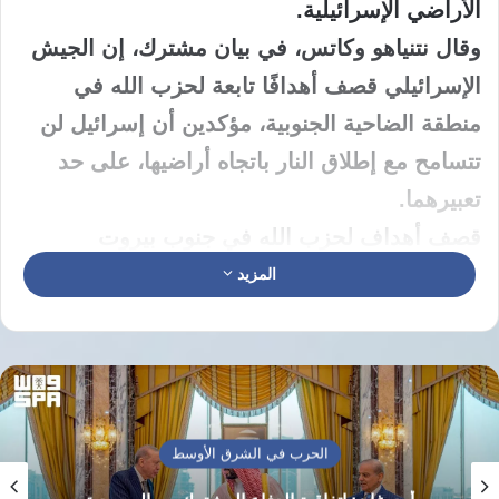
الأراضي الإسرائيلية.
وقال نتنياهو وكاتس، في بيان مشترك، إن الجيش
الإسرائيلي قصف أهدافًا تابعة لحزب الله في
منطقة الضاحية الجنوبية، مؤكدين أن إسرائيل لن
تتسامح مع إطلاق النار باتجاه أراضيها، على حد
تعبيرهما.
قصف أهداف لحزب الله في جنوب بيروت
أعلن الجيش الإسرائيلي أنه نفذ ضربات جوية
المزيد
وصفها بالدقيقة، استهدفت بنية تحتية تابعة لحزب
الله في جنوب بيروت.
وأشار الجيش إلى أنه سيقدم تفاصيل إضافية لاحقًا
بشأن طبيعة الأهداف التي جرى قصفها ونتائج
الحرب في الشرق الأوسط
العملية.