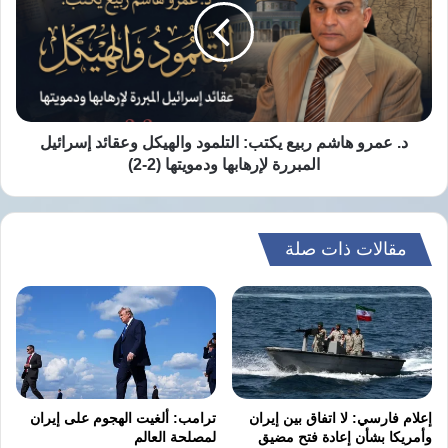
ربيع
يكتب:
التلمود
والهيكل
وعقائد
إسرائيل
المبررة
د. عمرو هاشم ربيع يكتب: التلمود والهيكل وعقائد إسرائيل
لإرهابها
المبررة لإرهابها ودمويتها (2-2)
ودمويتها
(2-
2)
مقالات ذات صلة
إعلام فارسي: لا اتفاق بين إيران
ترامب: ألغيت الهجوم على إيران
وأمريكا بشأن إعادة فتح مضيق
لمصلحة العالم