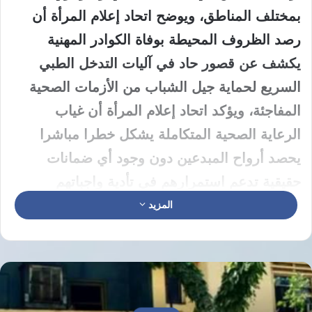
بمختلف المناطق، ويوضح اتحاد إعلام المرأة أن
رصد الظروف المحيطة بوفاة الكوادر المهنية
يكشف عن قصور حاد في آليات التدخل الطبي
السريع لحماية جيل الشباب من الأزمات الصحية
المفاجئة، ويؤكد اتحاد إعلام المرأة أن غياب
الرعاية الصحية المتكاملة يشكل خطرا مباشرا
يحصد أرواح المبدعين دون وجود أي ضمانات
حقيقية تدعم استمرارهم في تأدية واجباتهم
المجتمعية بسلامة وأمان.
المزيد
يشير اتحاد إعلام المرأة إلى أن وفاة الراحلة دعاء
خالد سلو المنحدرة من مدينة الدرباسية التابعة
للحسكة يعكس حجم الضغوط الهائلة التي يتعرض