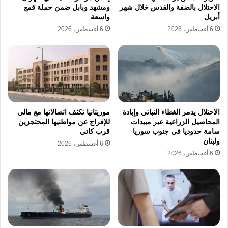
تدخلاً طبياً عاجلاً وسط نقص حاد في الإمكانات
الاحتلال بالضفة والقدس خلال شهر
ومشهد وبابل ضمن حملة قمع
أبريل
واسعة
والمستلزمات الضرورية.
6 أغسطس، 2026
6 أغسطس، 2026
شهد مخيم اليرموك غرب مدينة غزة أيضاً واقعة
دموية جديدة، حيث قتل المواطن محمد أبو حصيرة
البالغ من العمر 29 عاماً، متأثراً بجراحه البالغة التي
أصيب بها مساء أمس السبت، وذلك نتيجة إطلاق
الاحتلال يدمر الغطاء النباتي وإبادة
موريتانيا تكثف اتصالاتها مع مالي
نار مباشر من طائرات مسيرة إسرائيلية استهدفت
المحاصيل الزراعية عبر مبيدات
للإفراج عن مواطنيها المحتجزين
سامة حدوديا في جنوب سوريا
قرب كاتي
تجمعات للمدنيين، مما يرفع حصيلة الضحايا
ولبنان
6 أغسطس، 2026
6 أغسطس، 2026
المسجلة خلال الـ 24 ساعة الماضية إلى أرقام
مفزعة تستوجب تسليط الضوء على حجم
الانتهاكات المستمرة التي تمارسها القوات
الإسرائيلية في مختلف محافظات قطاع غزة.