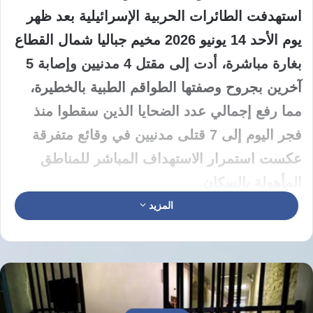
استهدفت الطائرات الحربية الإسرائيلية بعد ظهر
يوم الأحد 14 يونيو 2026 مخيم جباليا شمال القطاع
بغارة مباشرة، أدت إلى مقتل 4 مدنيين وإصابة 5
آخرين بجروح وصفتها الطواقم الطبية بالخطيرة،
مما رفع إجمالي عدد الضحايا الذين سقطوا منذ
فجر اليوم إلى 7 قتلى مدنيين في وقائع متفرقة
عكست استمرار الاستهداف المباشر للمناطق
المأهولة بالسكان.
المزيد
شنت الطائرات الإسرائيلية هجومها العنيف
بصواريخ ثقيلة استهدفت ورشة مخصصة لتصليح
الأجهزة الكهربائية في قلب مخيم جباليا، وتسببت
الغارة في تدمير الورشة بالكامل، وأكدت مصادر