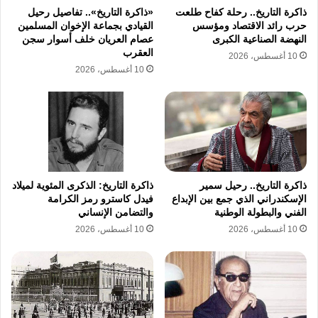
ذاكرة التاريخ.. رحلة كفاح طلعت
«ذاكرة التاريخ».. تفاصيل رحيل
يرى الخبراء في الشؤون الأمنية أن ارتفاع أعداد
حرب رائد الاقتصاد ومؤسس
القيادي بجماعة الإخوان المسلمين
النهضة الصناعية الكبرى
عصام العريان خلف أسوار سجن
الضحايا إلى 3783 قتيلا يعد مؤشرا خطيرا على
العقرب
10 أغسطس، 2026
10 أغسطس، 2026
فشل كافة المبادرات الدبلوماسية في كبح جماح
العمليات العسكرية، فالأرقام المعلنة من قبل
وزارة الصحة اللبنانية ليست مجرد إحصائيات، بل
هي انعكاس لواقع دموي يومي يعيشه اللبنانيون،
وتستمر الحكومة اللبنانية في مناشدة المجتمع
ذاكرة التاريخ.. رحيل سمير
ذاكرة التاريخ: الذكرى المئوية لميلاد
الدولي للتدخل العاجل لوقف نزيف الدماء وضمان
الإسكندراني الذي جمع بين الإبداع
فيدل كاسترو رمز الكرامة
الفني والبطولة الوطنية
والتضامن الإنساني
حماية المدنيين الذين أصبحوا هدفا مباشرا لهذه
10 أغسطس، 2026
10 أغسطس، 2026
العمليات التي لا تراعي أي قوانين دولية أو أعراف
إنسانية متعارف عليها.
تنتظر الدولة اللبنانية تحركا دوليا جادا يتجاوز