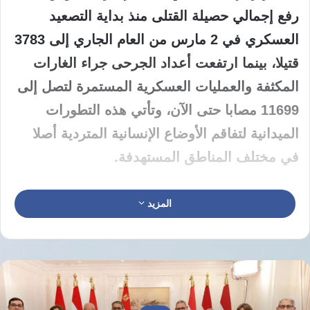
رفع إجمالي حصيلة القتلى منذ بداية التصعيد
العسكري في 2 مارس من العام الجاري إلى 3783
قتيلا، بينما ارتفعت أعداد الجرحى جراء الغارات
المكثفة والعمليات العسكرية المستمرة لتصل إلى
11699 مصابا حتى الآن، وتأتي هذه التطورات
الميدانية لتفاقم الأوضاع الإنسانية المتردية أصلا
في مختلف المناطق المستهدفة.
أصدرت وزارة الصحة اللبنانية بيانا رسميا يوم الأحد
المزيد
الموافق 14 يونيو 2026 أكدت فيه رصدها لهذه
الحصيلة المأساوية، مشددة على أن العمليات
العسكرية لم تتوقف للحظة واحدة، وأوضح البيان
أن تسجيل 27 قتيلا خلال يوم واحد يعكس حجم