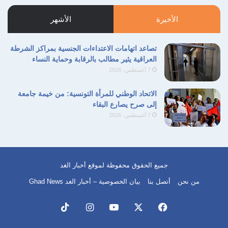
التالية
السابقة
الأخيرة
الأشهر
تصاعد اتهامات الاعتداءات الجنسية بمراكز الشرطة
العراقية يثير مطالب بالرقابة وحماية النساء
7 أغسطس، 2026
الاتحاد الوطني للمرأة التونسية: من خيمة جامعة
إلى صرح يصارع البقاء
7 أغسطس، 2026
جميع الحقوق محفوظة لموقع أخبار الغد
من نحن
أتصل بنا
بيان الخصوصية – أخبار الغد Ghad News
فيسبوك
‫X
‫YouTube
انستقرام
‫TikTok