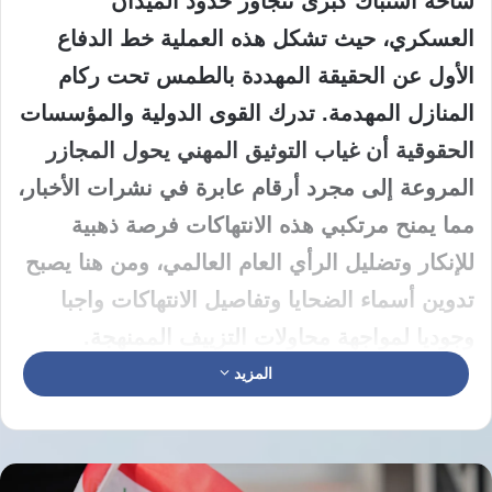
ساحة اشتباك كبرى تتجاوز حدود الميدان
العسكري، حيث تشكل هذه العملية خط الدفاع
الأول عن الحقيقة المهددة بالطمس تحت ركام
المنازل المهدمة. تدرك القوى الدولية والمؤسسات
الحقوقية أن غياب التوثيق المهني يحول المجازر
المروعة إلى مجرد أرقام عابرة في نشرات الأخبار،
مما يمنح مرتكبي هذه الانتهاكات فرصة ذهبية
للإنكار وتضليل الرأي العام العالمي، ومن هنا يصبح
تدوين أسماء الضحايا وتفاصيل الانتهاكات واجبا
وجوديا لمواجهة محاولات التزييف الممنهجة.
المزيد
تعمد سلطات الاحتلال إلى ممارسة تضليل واسع
النطاق للتحكم في الصورة السياسية والقانونية
للمشهد، ولهذا يكتسب توثيق الجريمة أهمية