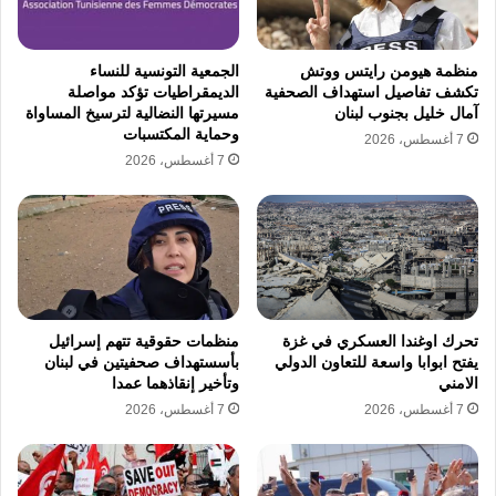
لترهيب كل من يساهم في كشف الانتهاكات داخل
قطاع غزة ومراكز الاحتجاز. يوضح عبده أن تلك
منظمة هيومن رايتس ووتش
الجمعية التونسية للنساء
تكشف تفاصيل استهداف الصحفية
الديمقراطيات تؤكد مواصلة
التقارير باتت تشكل مرجعا أساسيا للمحاكم الدولية
آمال خليل بجنوب لبنان
مسيرتها النضالية لترسيخ المساواة
وحماية المكتسبات
والصحافة العالمية، مما دفع سلطات الاحتلال
7 أغسطس، 2026
7 أغسطس، 2026
لاستهداف الجهات الموثقة مباشرة بدلا من محاولة
مواجهة الحقائق الموثقة التي تدين أفعالها.
تواجه عمليات التوثيق تحديات قاسية تتمثل في
انهيار البنية التقنية وشبكات الاتصال، إلى جانب
تحرك اوغندا العسكري في غزة
منظمات حقوقية تتهم إسرائيل
الضغوط النفسية الهائلة التي يتعرض لها الناجون
يفتح ابوابا واسعة للتعاون الدولي
بأسستهداف صحفيتين في لبنان
الامني
وتأخير إنقاذهما عمدا
أثناء سعيهم للنجاة. ومع ذلك، يتم بناء ملفات مهنية
7 أغسطس، 2026
7 أغسطس، 2026
دقيقة تعتمد على تنظيم الوقائع وفق تسلسل زمني
صارم وتصنيف الانتهاكات للكشف عن السياسات