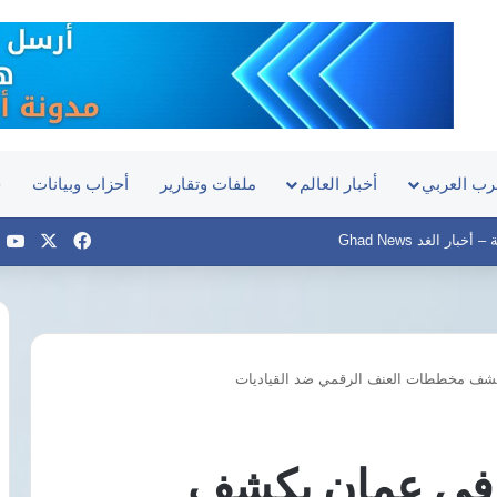
رب العربي
أخبار العالم
ملفات وتقارير
أحزاب وبيانات
ح
‫X
فيسبوك
e
بار الغد Ghad News
كشف مخططات العنف الرقمي ضد القياديات
اليوم..
مفوضي
الدستورية
تنظر
ة في عمان يكشف
دعوى