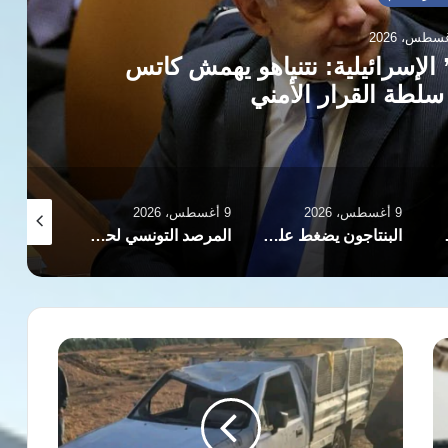
لإسرائيلية: نتنياهو يهمش كاتس
لطة القرار الأمني
9 أغسطس، 2026
9 أغسطس، 2026
9 أغسطس، 2026
لضم الجوهرة عمر مرموش
البنتاجون يضغط على شركات الدفاع لرفع وتيرة تسليم الأسلحة والذخائر
المرصد التونسي لحقوق الإنسان: عوائق إدارية تحرم الأطفال المهاجرين من مقاعد الدراسة
مصرع
عاملتين
وإصابة
13
في