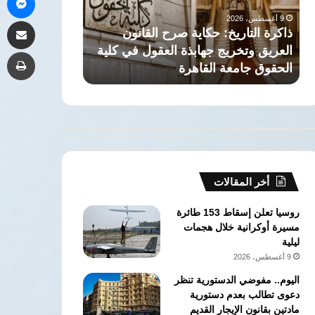
العريق
رجل
9 أغسطس، 2026
مشاركة 
وتخريج
دولة
ذاكرة التاريخ: حكاية صرح القانون
9 أغسطس، 2026
جهابذة
عبر
العريق وتخريج جهابذة العقول في كلية
الزعيم الراحل 
طب
العقول
العصور
الحقوق جامعة القاهرة
دولة عبر العصو
في
كلية
الحقوق
جامعة
القاهرة
أخر المقالات
روسيا تعلن إسقاط 153 طائرة
مسيرة أوكرانية خلال هجمات
ليلية
9 أغسطس، 2026
اليوم.. مفوضي الدستورية تنظر
دعوى تطالب بعدم دستورية
مادتين بقانون الإيجار القديم