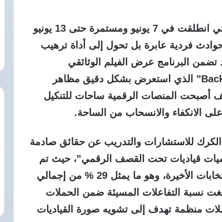
يؤكد القائمون على فعاليات المهرجان التي انطلقت في 7 يونيو ومستمرة حتى 13 يونيو
وادث فردية عابرة بل تحول إلى أداة ترهيب
د تضمن البرنامج عرض الفيلم الوثائقي
“Backlash: Misogyny in the Digital Age” الذي استعرض بشكل دقيق مظاهر
كيف أصبحت المنصات الرقمية ساحات للتنكيل
على الانكفاء والانسحاب من الساحة.
لكرك للاستشارات والتدريب عن حقائق صادمة
اسيات قياديات تحت القصف الرقمي”، حيث تم
رصد 39.959 تعليقاً مسيئاً خلال فترة الانتخابات الأخيرة، وهو ما يمثل 29 % من إجمالي
بلغت نسبة التفاعلات المسيئة ضمن الحملات
يثبت وجود حملات منظمة تهدف إلى تشويه صورة القياديات