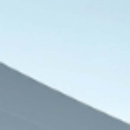
9 أغسطس، 2026
صحيفة “كوت أوفسايد” البريطانية تكشف
وتوتنهام لضم الجوهرة عم
9 أغسطس، 2026
9 أغسطس، 2026
جمعية أطباء لحقوق الإنسان تكشف انتهاكات مروعة تعرض لها الطبيب حسام أبو صفية
منظمة “حونينو” القانونية الإسرائيلية تكشف شبكة الدعم المالي للمستوطنين في الضفة الغربية
الجيش اللبناني يكشف تفاصيل إصابة ثلاثة عسكريين في عمليات تفكيك ذخائر