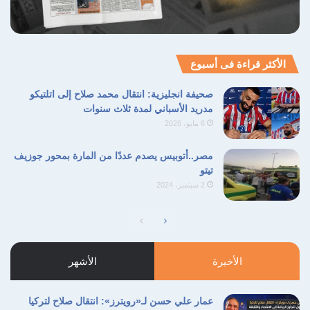
نسخ الرابط
الأكثر قراءة فى أسبوع
صحيفة انجليزية: انتقال محمد صلاح إلى اتلتيكو
مدريد الأسباني لمدة ثلاث سنوات
6 مايو، 2026
مصر..أتوبيس يصدم عددًا من المارة بمحور جوزيف
تيتو
2 سبتمبر، 2024
الصفحة
الصفحة
التالية
السابقة
الأخيرة
الأشهر
عمار علي حسن لـ«رويترز»: انتقال صلاح لتركيا