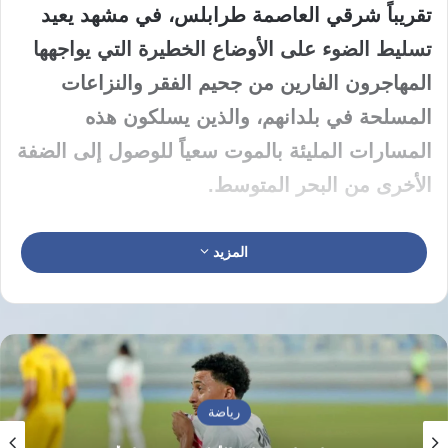
تقريباً شرقي العاصمة طرابلس، في مشهد يعيد
تسليط الضوء على الأوضاع الخطيرة التي يواجهها
المهاجرون الفارين من جحيم الفقر والنزاعات
المسلحة في بلدانهم، والذين يسلكون هذه
المسارات المليئة بالموت سعياً للوصول إلى الضفة
الأخرى من البحر المتوسط.
تلقى مركز طب الطوارئ والدعم التابع لوزارة
المزيد
الصحة في ليبيا بلاغات عاجلة تفيد بوجود جثث
متناثرة على الشاطئ، وعلى الفور تحركت الفرق
الطبية المختصة لانتشال الجثث التي جرفتها
الأمواج إلى ساحل مدينة الخمس، وأكد المركز في
بيان رسمي له أن العمليات الميدانية انتهت بدفن
رياضة
جميع الضحايا الذين تم العثور عليهم، وذلك في