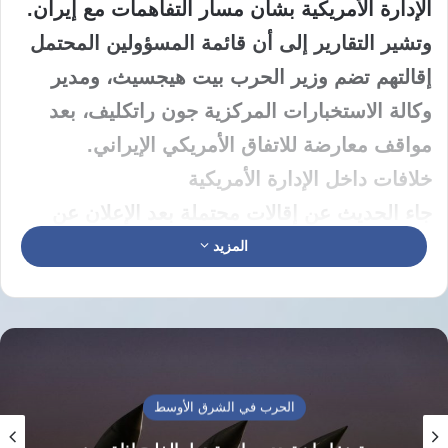
الإدارة الأمريكية بشأن مسار التفاهمات مع إيران.
وتشير التقارير إلى أن قائمة المسؤولين المحتمل
إقالتهم تضم وزير الحرب بيت هيجسيث، ومدير
وكالة الاستخبارات المركزية جون راتكليف، بعد
مواقف معارضة للاتفاق الأمريكي الإيراني.
خلافات داخل الإدارة الأمريكية
جاء الحديث عن إقالات محتملة بعد الإعلان عن
اتفاق وقف الحرب بين واشنطن وطهران، والذي
المزيد
أثار تباينات داخل دوائر القرار الأمريكية بين مؤيد
للمسار الدبلوماسي ومعارض لما يراه تنازلات
لإيران.
وفي المقابل، يحظى وزير الخارجية ماركو روبيو
الحرب في الشرق الأوسط
حتى الآن بحصانة من الإقالة، بعدما تجنب إلى حد