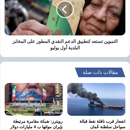
الدعم
تترقب فيه العواصم الإقليمية والدولية تفاصيل
النقدي
المطور
تنفيذ الاتفاق، وما إذا كان سيصمد أمام الخلافات
على
الداخلية في واشنطن وطهران.
المخابز
البلدية
أول
التموين تستعد لتطبيق الدعم النقدي المطور على المخابز
يوليو
البلدية أول يوليو
نسخ الرابط
مقالات ذات صلة
انفجار قرب ناقلة نفط قبالة
رويترز: شبكة مقامرة مرتبطة
سواحل سلطنة عُمان
بإيران مولتها ب 4 مليارات دولار