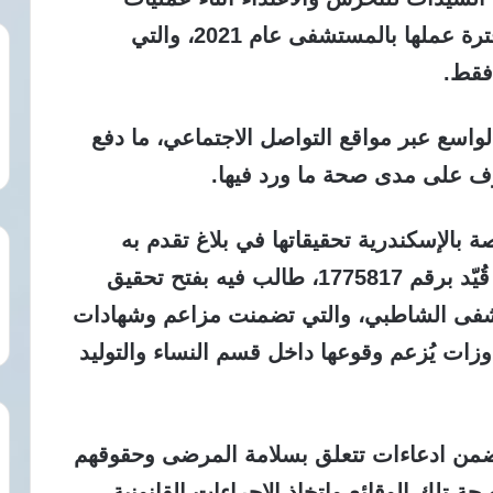
الولادة، مؤكدة أن تلك الوقائع تعود إلى فترة عملها بالمستشفى عام 2021، والتي
فقط.
واسع عبر مواقع التواصل الاجتماعي، ما دفع
وف على مدى صحة ما ورد فيها.
بالإسكندرية تحقيقاتها في بلاغ تقدم به
المحامي محمد منصور إلى النائب العام، قُيّد برقم 1775817، طالب فيه بفتح تحقيق
تشفى الشاطبي، والتي تضمنت مزاعم وشهادات
زات يُزعم وقوعها داخل قسم النساء والتوليد
تضمن ادعاءات تتعلق بسلامة المرضى وحقوقهم
حة تلك الوقائع واتخاذ الإجراءات القانونية