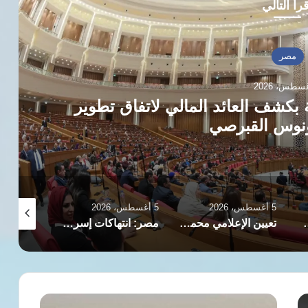
رأ التالي
مصر
حال صفة صحفي الحبس سنة وغرامة
5 أغسطس، 2026
5 أغسطس، 2026
5 أغسطس، 2026
تعيين الإعلامي محمد شردي مساعدًا أول لرئيس الوفد
مصر: انتهاكات إسرائيل بالقدس ستؤدي لتفجير الأوضاع بالمنطقة
بدر عبد العاطي: نتطلع لاستكمال إجراءات تدشين مجلس الأعمال المصري الباكستاني
وزارة