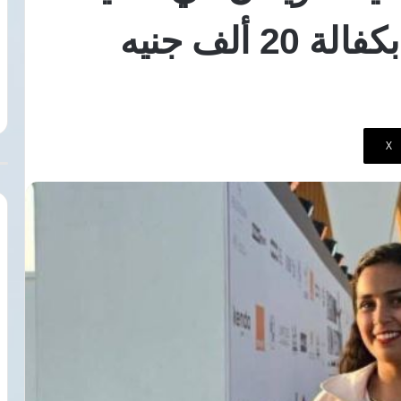
باقتراب
6 أغسطس، 2026
ألف جنيه
انتقال
سيارة تجوب شوارع طرابزون احتفالًا
محمد
زايد جرائم انتحال
باقتراب انتقال محمد صلاح إلى
صلاح
 الرقمية
طرابزون سبور
إلى
طرابزون
سبور
‫X