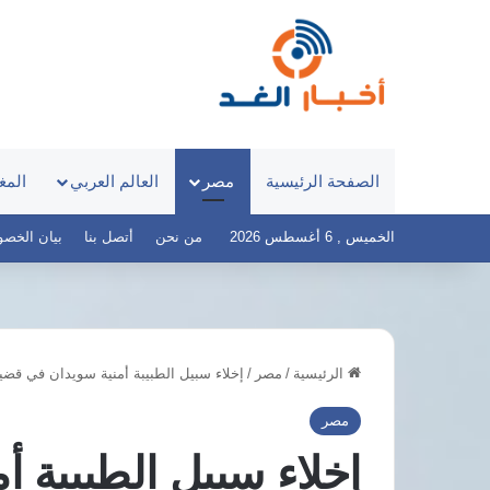
الصفحة الرئيسية
مصر
العالم العربي
المغ
الخميس , 6 أغسطس 2026
من نحن
أتصل بنا
بيان الخصوصية 
الرئيسية
/
مصر
/
إخلاء سبيل الطبيبة أمنية سويدان في قضية مست
ر
تحذير
د
برلماني
مصر
عاطي:
من
إخلاء سبيل الطبيبة 
طلع
تزايد
ستكمال
جرائم