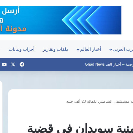
رب العربي
أخبار العالم
ملفات وتقارير
أحزاب وبيانات
ح
‫X
فيسبوك
e
– أخبار الغد Ghad News
شفى الشاطبي بكفالة 20 ألف جنيه
سيارة
تجوب
شوارع
أمنية سويدان في قضية
طرابزون
احتفالًا