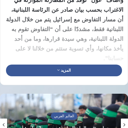
الاغتراب بحسب بيان صادر عن الرئاسة اللبنانية،
أن مسار التفاوض مع إسرائيل يتم من خلال الدولة
اللبنانية فقط، مشددًا على أن “التفاوض تقوم به
الدولة اللبنانية، وهي سيدة قرارها، وما من أحد
يأخذ مكانها، وأي تسوية ستتم من خلالنا لا على
حسابنا”.
المزيد
وتابع: “نحن بالتأكيد مع وقف إطلاق النار، ومع أي
دولة تساعدنا بما في ذلك إيران”، مؤكدًا أن الحرب
لا تؤدي إلى أي نتيجة سوى الخراب والدمار.
وأشار إلى أن لبنان يدفع أثمان حروب الآخرين
العالم العربي
على أرضه منذ عام 1969 وحتى اليوم، مؤكدًا أن