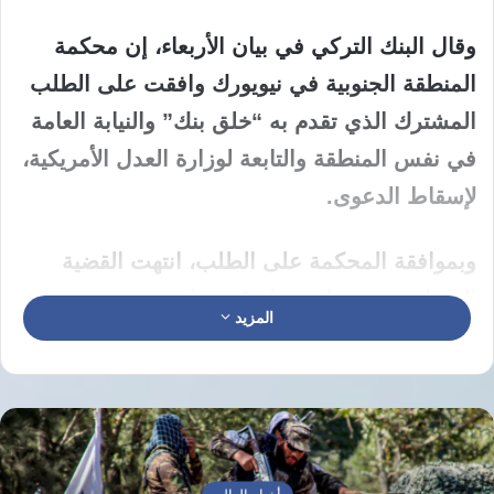
وقال البنك التركي في بيان الأربعاء، إن محكمة
المنطقة الجنوبية في نيويورك وافقت على الطلب
المشترك الذي تقدم به “خلق بنك” والنيابة العامة
في نفس المنطقة والتابعة لوزارة العدل الأمريكية،
لإسقاط الدعوى.
وبموافقة المحكمة على الطلب، انتهت القضية
التي استمرت على مدار 9 سنوات.
المزيد
وجاء في البيان: “لقد أُغلقت القضية المرفوعة ضد
مصرفنا في الولايات المتحدة بشكل نهائي وقاطع.
نتمنى أن يكون هذا القرار خيرا لمصرفنا
ومستثمرينا وعملائنا وموظفينا”.