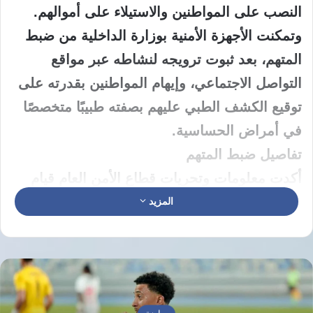
النصب على المواطنين والاستيلاء على أموالهم.
وتمكنت الأجهزة الأمنية بوزارة الداخلية من ضبط
المتهم، بعد ثبوت ترويجه لنشاطه عبر مواقع
التواصل الاجتماعي، وإيهام المواطنين بقدرته على
توقيع الكشف الطبي عليهم بصفته طبيبًا متخصصًا
في أمراض الحساسية.
تفاصيل ضبط المتهم
أكدت معلومات وتحريات قطاع الأمن العام قيام
كيميائي بإحدى الشركات، مقيم بدائرة قسم
المزيد
شرطة ثان مدينة نصر، بانتحال صفة طبيب أمراض
حساسية، والترويج لنشاطه من خلال إحدى
الصفحات على مواقع التواصل الاجتماعي.
وتضمنت الصفحة دعوات للمرضى للتردد على