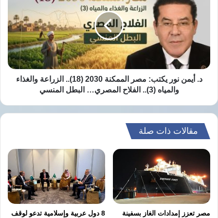
تم ضبط المتهم، واتخاذ الإجراءات القانونية حياله،
نور
يكتب:
كما جرى غلق العيادة بالتنسيق مع الجهات المعنية.
مصر
وتأتي الواقعة في إطار جهود وزارة الداخلية
الممكنة
2030
لمكافحة جرائم النصب والاحتيال على المواطنين،
(18)..
والتصدي لحالات انتحال الصفة وممارسة الأنشطة
الزراعة
والغذاء
د. أيمن نور يكتب: مصر الممكنة 2030 (18).. الزراعة والغذاء
الطبية دون ترخيص.
والمياه
والمياه (3).. الفلاح المصري… البطل المنسي
(3)..
الفلاح
المصري…
نسخ الرابط
البطل
مقالات ذات صلة
المنسي
مصر تعزز إمدادات الغاز بسفينة
8 دول عربية وإسلامية تدعو لوقف