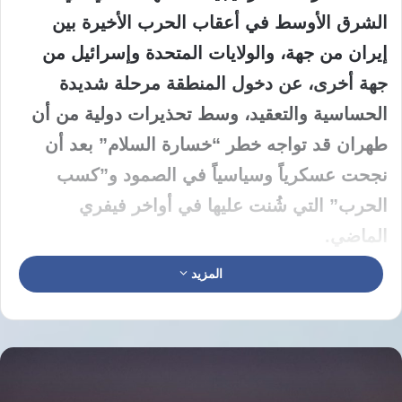
الشرق الأوسط في أعقاب الحرب الأخيرة بين
إيران من جهة، والولايات المتحدة وإسرائيل من
جهة أخرى، عن دخول المنطقة مرحلة شديدة
الحساسية والتعقيد، وسط تحذيرات دولية من أن
طهران قد تواجه خطر “خسارة السلام” بعد أن
نجحت عسكرياً وسياسياً في الصمود و”كسب
الحرب” التي شُنت عليها في أواخر فيفري
الماضي.
المزيد
​وفي تحليل موسع نشره “نيت سوانسون”، الزميل
الأقدم المقيم ومدير “مشروع استراتيجية إيران”
في المجلس الأطلسي والعضو السابق في فريق
المفاوضات الأمريكي، عبر مجلة
Foreign Affairs
،