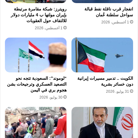
فرض قيود ورسوم جديدة على السفن التجارية
انفجار قرب ناقلة نفط قبالة
رويترز: شبكة مقامرة مرتبطة
بذريعة تقديم خدمات بيئية ولوجستية بعد انقضاء
سواحل سلطنة عُمان
بإيران مولتها ب 4 مليارات دولار
للالتفاف حول العقوبات
1 أغسطس، 2026
مهلة الـ 60 يوماً.
1 أغسطس، 2026
​خفايا مذكرة التفاهم وعقبات “الاتفاق
النهائي”
​تتضمن مذكرة التفاهم الأمريكية الإيرانية الحالية
بنوداً رئيسية قننت وقف إطلاق النار في إيران
الكويت .. تدمير مسيرات إيرانية
“لوموند”: السعودية تتجه نحو
دون خسائر بشرية
التصعيد العسكري وترجيحات بشن
ولبنان، وتعهدت بموجبها واشنطن بإنهاء الحصار
هجوم بري في اليمن
31 يوليو، 2026
البحري فوراً وإصدار إعفاءات من وزارة الخزانة
30 يوليو، 2026
تتيح لإيران بيع نفطها، مقابل التزام طهران بعدم
السعي لحصول على أسلحة نووية والتخلص من
اليورانيوم عالي التخصيب.