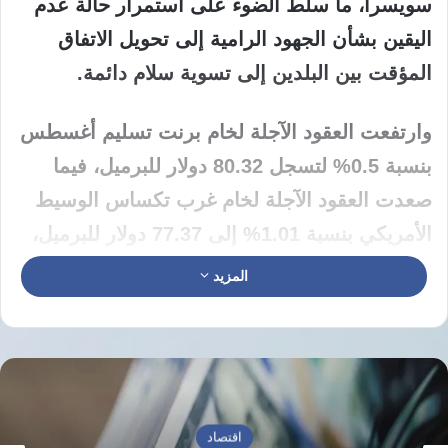
سويسرا، ما سلط الضوء على استمرار حالة عدم
اليقين بشأن الجهود الرامية إلى تحويل الاتفاق
المؤقت بين البلدين إلى تسوية سلام دائمة.
وارتفعت العقود الآجلة لخام برنت تسليم أغسطس
بنسبة 0.5% لتسجل 80.32 دولار للبرميل، فيما
صعدت العقود الآجلة لخام غرب تكساس الوسيط
الأمريكي بنسبة 1.01% إلى 77.37 دولار للبرميل،
لتتعافى من خسائرها السابقة.
المزيد
وتخطى سعر مزيج برنت 80 دولارا للبرميل، ليقلص
تراجعه خلال الأسبوع إلى نحو 8%، بينما اقتربت
عقود خام غرب تكساس الوسيط تسليم أغسطس
من 77 دولارا.
اقتصاد