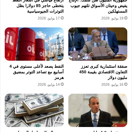
جمهورية المليون طن سمك: الإنتاج
ارتفاع قياسي في أسعار النفط
النقدية، ما أضعف جاذبية المعدن النفيس الذي لا
يفيض وحيتان الأسواق تلتهم جيوب
يتخطى حاجز 85 دولارا بظل
المستهلكين
التوترات الجيوسياسية
يدر عائدا.
19 يوليو، 2026
17 يوليو، 2026
وانخفض الذهب في المعاملات الفورية بنسبة
2.4% إلى 4144.00 دولار للأونصة، فيما تراجعت
العقود الأمريكية الآجلة للذهب تسليم أغسطس
بنسبة 2.3% إلى 4146.90 دولار للأونصة.
صفقة استثمارية كبرى تعزز
النفط يصعد لأعلى مستوى في 4
التعاون الاقتصادي بقيمة 450
أسابيع مع تصاعد التوتر بمضيق
مليون دولار
هرمز
16 يوليو، 2026
14 يوليو، 2026
نسخ الرابط