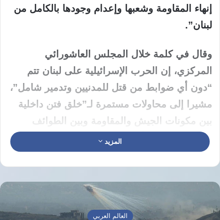
إنهاء المقاومة وشعبها وإعدام وجودها بالكامل من
لبنان”.
وقال في كلمة خلال المجلس العاشورائي
المركزي، إن الحرب الإسرائيلية على لبنان تتم
“دون أي ضوابط من قتل للمدنيين وتدمير شامل”،
مشيرا إلى محاولات مستمرة لـ”خلق فتن داخلية
بين مكونات الجيش والمقاومة وبين الطوائف
اللبنانية”، مضيفا أن هذه المحاولات “فشلت حتى
المزيد
الآن بفضل وعي الداخل اللبناني”.
وأوضح أن المخطط، بحسب تعبيره، يشمل حصارا
عسكريا وسياسيا وماليا، وإغلاق المعابر لمنع
الدعم، ومنع إعادة الإعمار بهدف الضغط على بيئة
العالم العربي