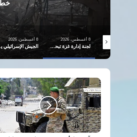
خطة التعافي
8 أغسطس، 2026
8 أغسطس، 2026
8 أغسطس، 2026
بزشكيان: إيران مستعدة للدبلوماسية والحرب ولن تستسلم للضغوط
لجنة إدارة غزة تبحث تطوير مواقع الإسكان المؤقت للنازحين ضمن خطة التعافي
الجيش الإسرائيلي يعلن مقتل ضابط وجندي وإصابة أربعة آخرين في جنوب لبنان
هآرتس:
تل
أبيب
وبيروت
تبحثان
تحديد
مناطق
تُنقل
إلى