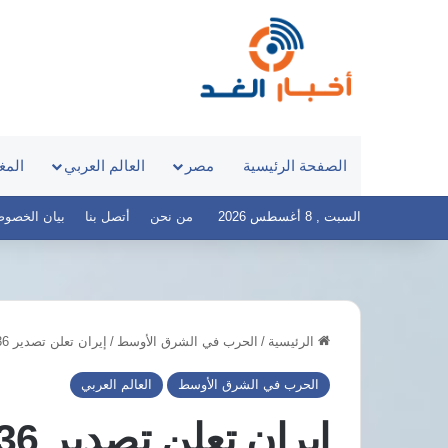
الصفحة الرئيسية
مصر
العالم العربي
المغ
السبت , 8 أغسطس 2026
من نحن
أتصل بنا
بيان الخصوصية – 
الرئيسية
/
الحرب في الشرق الأوسط
/
إيران تعلن تصدير 36 مليون برميل نفط منذ دخول تفاهم واشنطن حيز التنفيذ
لأول
في
مرة
رسالة
الحرب في الشرق الأوسط
العالم العربي
على
تسامح
مرحلتين..
وعتاب..
المعاهد
السفير