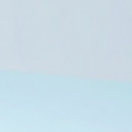
جنوب لبنان
8 أغسطس، 2026
8 أغسطس، 2026
8 أغسطس، 2026
ور بالعراق يحيون الذكرى الثانية عشرة لاستشهاد الصحفية دنيز فرات ودور الإعلام ضد داعش
تشييع جثمان الفنانة الإيرانية جيلا هدايي وسط حزن فني واسع
وفاة فتاة وإصابة شخصين بصواعق رعدية في جبل حبشي بتعز