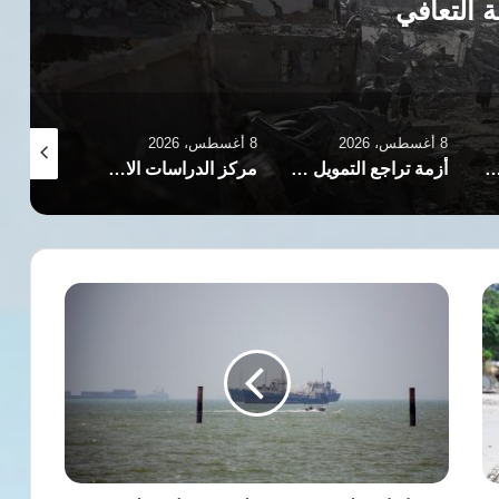
8 أغسطس، 2026
8 أغسطس، 2026
أزمة تراجع التمويل الإنساني تلتهم طموحات وحقوق النساء في اليمن
مركز الدراسات الاستراتيجية لدعم المرأة والطفل باليمن يناقش حماية الناشطات والحقوقيات بتعز
أهالي مخم
إيران
تعلن
تصدير
36
مليون
برميل
نفط
منذ
دخول