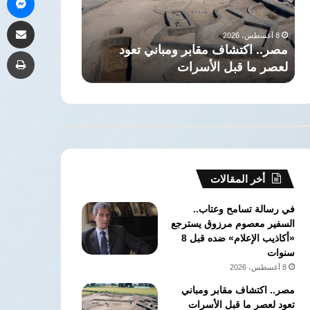
اقتحام
تفتيشية
8 أغسطس، 2026
8 أغسطس، 2026
مشاركة 
منزل
في
الأمن يفحص فيديو لشخص حاول
بعد
11
تعود
اقتحام منزل بعد هروبه من مصحة
طب
هروبه
محافظة
إدمان غير مرخصة بالبدرشين
والشؤ
من
وتحيل
مصحة
81
إدمان
حالة
غير
للنيابات
مرخصة
والشؤون
بالبدرشين
القانونية
أخر المقالات
في رسالة تسامح وعتاب..
السفير معصوم مرزوق يسترجع
«أكاذيب الإعلام» ضده قبل 8
سنوات
8 أغسطس، 2026
مصر.. اكتشاف مقابر ومباني
تعود لعصر ما قبل الأسرات