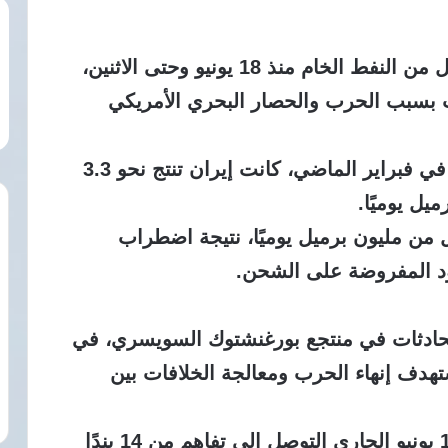
أكدت طهران أنها صدرت 36 مليون برميل من النفط الخام منذ 18 يونيو وحتى الاثنين،
ت بسبب الحرب والحصار البحري الأمريكي
وقبل اندلاع الحرب الأمريكية الإسرائيلية في فبراير الماضي، كانت إيران تنتج نحو 3.3
يل يوميًا.
من مليون برميل يوميًا، نتيجة اضطراب
ود المفروضة على الشحن.
 محادثات في منتجع بورغنشتوك السويسري، في
تهدف إنهاء الحرب ومعالجة الخلافات بين
وكانت واشنطن وطهران قد أعلنتا في 14 يونيو الجاري التوصل إلى تفاهم من 14 بندًا