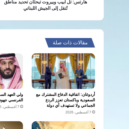
الجيش
هآرتس: تل أبيب وبيروت تبحثان تحديد مناطق
اللبناني
تُنقل إلى الجيش اللبناني
مقالات ذات صلة
أردوغان: اتفاقية الدفاع المشترك مع
ولي العهد الس
السعودية وباكستان تعزز الردع
الفرنسي جهود 
الجماعي ولا تستهدف أي دولة
7 أغسطس، 2026
7 أغسطس، 2026