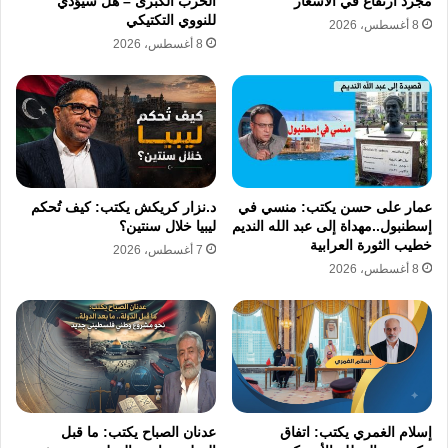
مجرد ارتفاع في الأسعار
الحرب الكبرى – هل سيؤدي
للنووي التكتيكي
8 أغسطس، 2026
ضربات إسرائيلية متقطعة تمتد من بيروت إلى
8 أغسطس، 2026
عمق الإقليم.
ردع إيراني محسوب يهدف إلى منع الانفجار
الشامل دون أن يعني التراجع أو التخلي عن أدوات
النفوذ.
عمار على حسن يكتب: منسي في
د.نزار كريكش يكتب: كيف تُحكم
إسطنبول..مهداة إلى عبد الله النديم
ليبيا خلال سنتين؟
خطيب الثورة العرابية
اتفاقات أو تفاهمات يجري تسويقها إعلاميًا، لكنها
7 أغسطس، 2026
8 أغسطس، 2026
تفتقر إلى الأسس الصلبة الكفيلة بضمان استقرار
طويل الأمد.
وبذلك يتشكل مشهد مزدوج:
تهدئة سياسية في
العلن، واستنزاف مستمر في الخفاء.
إسلام الغمري يكتب: اتفاق
عدنان الصباح يكتب: ما قبل