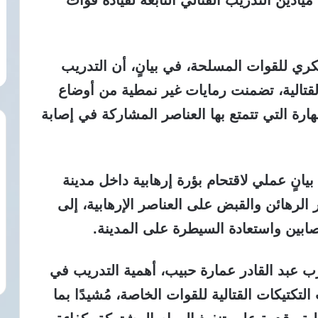
ميادين التدريب القتالي التابعة لقيادة قوات
وذكرت الصفحة الرسمية للمتحدث العسكري للقوات المسلحة‎، في بيانٍ، أن التدريب
لقتالية، تضمنت رمايات غير نمطية من أوضاع
ة التي تتمتع بها العناصر المشاركة في إصابة
يانٍ عملي لاقتحام بؤرة إرهابية داخل مدينة
لرهائن والقبض على العناصر الإرهابية، إلى
مصابين واستعادة السيطرة على المدينة.
رب عبد القادر عمارة حبيب، أهمية التدريب في
كتيكات القتالية للقوات الخاصة، مُشيدًا بما