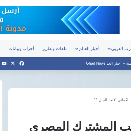
رب العربي
أخبار العالم
ملفات وتقارير
أحزاب وبيانات
ح
‫X
فيسبوك
e
أخبار الغد Ghad News
ُماني “قلعة الجبل 2”
مؤسسة
إدراك
للتنمية
دريب المشترك المصري
والمساواة
ترصد