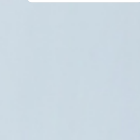
مصر
6 أغسطس، 2026
د.أيمن نور يكشف أسباب تخصيص أسبوع لـ
الستار عن تمثاله بإسط
6 أغسطس، 2026
6 أغسطس، 2026
سيارة تجوب شوارع طرابزون احتفالًا باقتراب انتقال محمد صلاح إلى طرابزون سبور
مصر تخطط لمجمع ألواح شمسية بمليار دولار في الزعفرانة لتوطين الصناعة وخفض الاستيراد
نائب برلماني يطالب الحكومة بكشف العائد المالي لاتفاق تطوير حقل كرونوس القبرصي