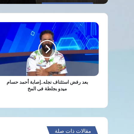
بعد
رفض
استئناف
نجله..إصابة
أحمد
حسام
ميدو
بجلطة
فى
المخ
بعد رفض استئناف نجله..إصابة أحمد حسام
ميدو بجلطة فى المخ
مقالات ذات صلة