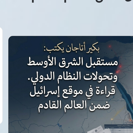
السيد
البدوي
يعين
مديرًا
تنفيذيًا
ويشكل
علامات ترد على
مجلس
صن وميرور بشأن
6 أغسطس، 2026
إدارة
انية بمستشفى شرم
السيد البدوي يعين مديرًا تنفيذيًا ويشكل
منصة
مجلس إدارة منصة الوفد الرقمية
الوفد
الرقمية