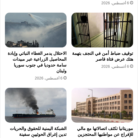
6 أغسطس، 2026
ودعا الموقعون إلى تجاوز الخلافات بين القوى
السياسية والمدنية، مؤكدين أن القضايا الخلافية
التي يصعب حلها يمكن للتونسيين البت فيها عبر
“حوار بناء” والاحتكام إلى صندوق الاقتراع.
توقيف ضباط أمن في النجف بتهمة
الاحتلال يدمر الغطاء النباتي وإبادة
هتك عرض فتاة قاصر
المحاصيل الزراعية عبر مبيدات
وجاء في الرسالة: “إن السجناء السياسيين
سامة حدوديا في جنوب سوريا
6 أغسطس، 2026
ولبنان
الموقعين أدناه، من مختلف الاتجاهات الفكرية
6 أغسطس، 2026
والسياسية، يناشدون أصدقاءهم الديمقراطيين
والمجتمع المدني التوحد والعمل على استعادة
الحرية واسترجاع الديمقراطية، سبيلًا لعزة تونس
وسيادتها”.
موريتانيا تكثف اتصالاتها مع مالي
الشبكة اليمنية للحقوق والحريات
وسبق أن أوقفت السلطات التونسية عددًا من
للإفراج عن مواطنيها المحتجزين
تدين إغراق الحوثيين سفينة