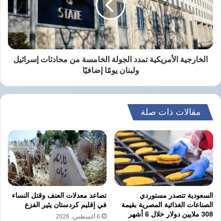
الخامسة
حين أعلن سعيّد إجراءات استثنائية شملت حل
من
محادثات
البرلمان وتغيير الدستور، وهي خطوات تصفها
إسرائيل
المعارضة بأنها “انقلاب على الدستور”، فيما يقول
ولبنان
يومًا
الخارجية الأمريكية تمدد الجولة الخامسة من محادثات إسرائيل
الرئيس التونسي إنها “تدابير في إطار الدستور
إضافيًا
ولبنان يومًا إضافيًا
لحماية الدولة”، مؤكدًا عدم المساس بالحريات
والحقوق.
مقالات ذات صلة
وأضاف الموقعون في رسالتهم أن تونس “عادت
إلى المربع الأول للاستبداد والحكم الفردي
المطلق”، معتبرين أن استرجاع مكاسب الانتقال
الديمقراطي يمثل “المهمة المشتركة والجامعة
لكل الديمقراطيين”، و”المهمة المركزية للمرحلة
السعودية تتصدر مستوردي
تصاعد معدلات العنف وقتل النساء
الصناعات الغذائية المصرية بقيمة
في إقليم كردستان يثير الفزع
التاريخية الراهنة”.
308 ملايين دولار خلال 6 أشهر
6 أغسطس، 2026